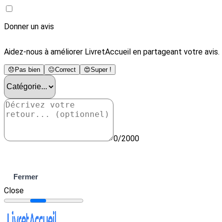
Donner un avis
Aidez-nous à améliorer LivretAccueil en partageant votre avis.
😞
Pas bien
😐
Correct
😍
Super !
0/2000
Envoyer
Fermer
Close