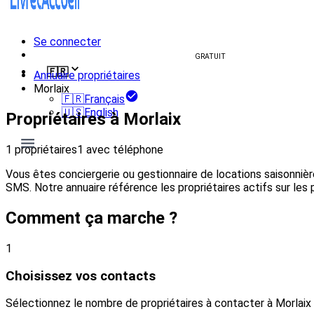
Se connecter
Créer un livret d'accueil
GRATUIT
🇫🇷
Annuaire propriétaires
Morlaix
🇫🇷
Français
🇺🇸
English
Propriétaires à Morlaix
1 propriétaires
1 avec téléphone
Vous êtes conciergerie ou gestionnaire de locations saisonniè
SMS. Notre annuaire référence les propriétaires actifs sur les 
Comment ça marche ?
1
Choisissez vos contacts
Sélectionnez le nombre de propriétaires à contacter à Morlaix