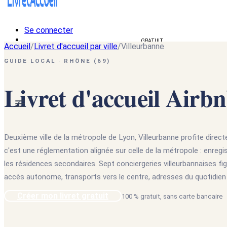
Se connecter
Créer un livret d'accueil
GRATUIT
Accueil
/
Livret d'accueil par ville
/
Villeurbanne
🇫🇷
GUIDE LOCAL · RHÔNE (69)
🇫🇷
Français
🇺🇸
English
Livret d'accueil Airbn
Deuxième ville de la métropole de Lyon, Villeurbanne profite directe
c'est une réglementation alignée sur celle de la métropole : enreg
les résidences secondaires. Sept conciergeries villeurbannaises figur
accès autonome, transports vers le centre, adresses du quotidien e
Créer mon livret gratuit
100 % gratuit, sans carte bancaire