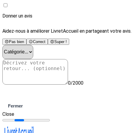
Donner un avis
Aidez-nous à améliorer LivretAccueil en partageant votre avis.
😞
Pas bien
😐
Correct
😍
Super !
0/2000
Envoyer
Fermer
Close