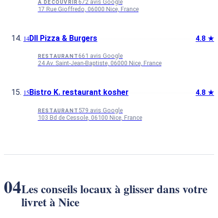
672 avis Google
À DÉCOUVRIR
17 Rue Gioffredo, 06000 Nice, France
DII Pizza & Burgers
4.8 ★
661 avis Google
RESTAURANT
24 Av. Saint-Jean-Baptiste, 06000 Nice, France
Bistro K. restaurant kosher
4.8 ★
579 avis Google
RESTAURANT
103 Bd de Cessole, 06100 Nice, France
04
Les conseils locaux à glisser dans votre
livret à Nice