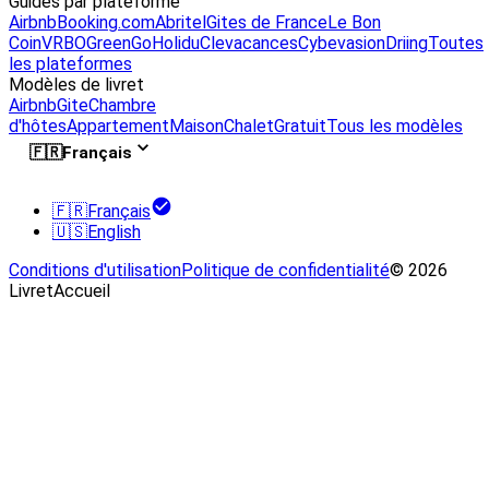
Guides par plateforme
Airbnb
Booking.com
Abritel
Gites de France
Le Bon
Coin
VRBO
GreenGo
Holidu
Clevacances
Cybevasion
Driing
Toutes
les plateformes
Modèles de livret
Airbnb
Gite
Chambre
d'hôtes
Appartement
Maison
Chalet
Gratuit
Tous les modèles
🇫🇷
Français
🇫🇷
Français
🇺🇸
English
Conditions d'utilisation
Politique de confidentialité
© 2026
LivretAccueil