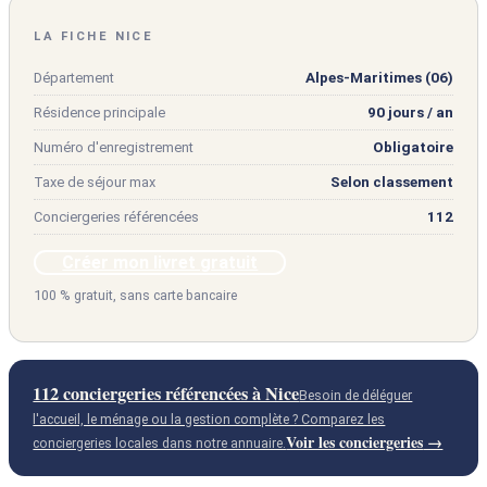
LA FICHE NICE
Département
Alpes-Maritimes (06)
Résidence principale
90 jours / an
Numéro d'enregistrement
Obligatoire
Taxe de séjour max
Selon classement
Conciergeries référencées
112
Créer mon livret gratuit
100 % gratuit, sans carte bancaire
112 conciergeries référencées à Nice
Besoin de déléguer
l'accueil, le ménage ou la gestion complète ? Comparez les
Voir les conciergeries
conciergeries locales dans notre annuaire.