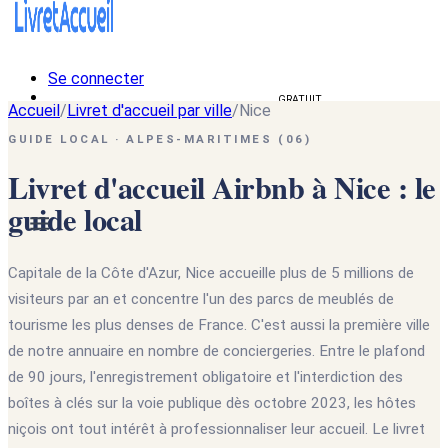
Se connecter
Créer un livret d'accueil
GRATUIT
Accueil
/
Livret d'accueil par ville
/
Nice
🇫🇷
GUIDE LOCAL · ALPES-MARITIMES (06)
🇫🇷
Français
Livret d'accueil Airbnb à Nice : le
🇺🇸
English
guide local
Capitale de la Côte d'Azur, Nice accueille plus de 5 millions de
visiteurs par an et concentre l'un des parcs de meublés de
tourisme les plus denses de France. C'est aussi la première ville
de notre annuaire en nombre de conciergeries. Entre le plafond
de 90 jours, l'enregistrement obligatoire et l'interdiction des
boîtes à clés sur la voie publique dès octobre 2023, les hôtes
niçois ont tout intérêt à professionnaliser leur accueil. Le livret