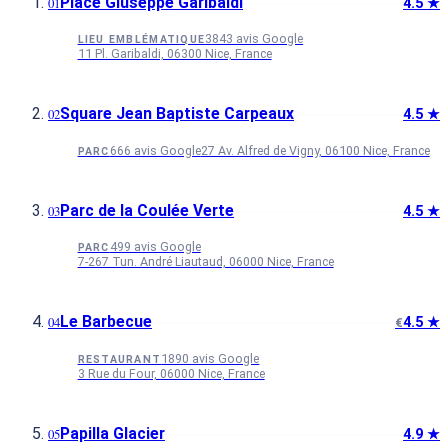
Place Giuseppe Garibaldi
4.5 ★
3843 avis Google
LIEU EMBLÉMATIQUE
11 Pl. Garibaldi, 06300 Nice, France
Square Jean Baptiste Carpeaux
4.5 ★
666 avis Google
27 Av. Alfred de Vigny, 06100 Nice, France
PARC
Parc de la Coulée Verte
4.5 ★
499 avis Google
PARC
7-267 Tun. André Liautaud, 06000 Nice, France
Le Barbecue
4.5 ★
€
1890 avis Google
RESTAURANT
3 Rue du Four, 06000 Nice, France
Papilla Glacier
4.9 ★