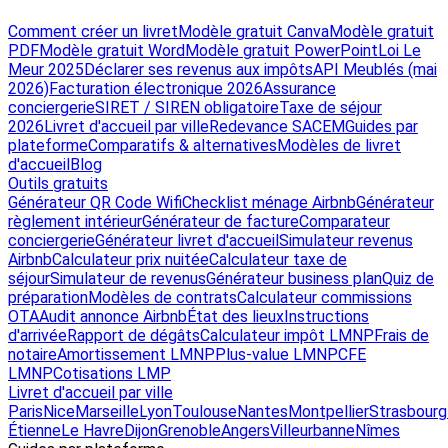
Comment créer un livret
Modèle gratuit Canva
Modèle gratuit
PDF
Modèle gratuit Word
Modèle gratuit PowerPoint
Loi Le
Meur 2025
Déclarer ses revenus aux impôts
API Meublés (mai
2026)
Facturation électronique 2026
Assurance
conciergerie
SIRET / SIREN obligatoire
Taxe de séjour
2026
Livret d'accueil par ville
Redevance SACEM
Guides par
plateforme
Comparatifs & alternatives
Modèles de livret
d'accueil
Blog
Outils gratuits
Générateur QR Code Wifi
Checklist ménage Airbnb
Générateur
règlement intérieur
Générateur de facture
Comparateur
conciergerie
Générateur livret d'accueil
Simulateur revenus
Airbnb
Calculateur prix nuitée
Calculateur taxe de
séjour
Simulateur de revenus
Générateur business plan
Quiz de
préparation
Modèles de contrats
Calculateur commissions
OTA
Audit annonce Airbnb
État des lieux
Instructions
d'arrivée
Rapport de dégâts
Calculateur impôt LMNP
Frais de
notaire
Amortissement LMNP
Plus-value LMNP
CFE
LMNP
Cotisations LMP
Livret d'accueil par ville
Paris
Nice
Marseille
Lyon
Toulouse
Nantes
Montpellier
Strasbourg
Étienne
Le Havre
Dijon
Grenoble
Angers
Villeurbanne
Nîmes