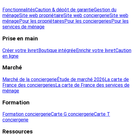
Fonctionnalités
Caution & dépôt de garantie
Gestion du
ménage
Site web propriétaire
Site web conciergerie
Site web
ménage
Pour les propriétaires
Pour les conciergeries
Pour les
services de ménage
Prise en main
Créer votre livret
Boutique intégrée
Enrichir votre livret
Caution
en ligne
Marché
Marché de la conciergerie
Étude de marché 2026
La carte de
France des conciergeries
La carte de France des services de
ménage
Formation
Formation conciergerie
Carte G conciergerie
Carte T
conciergerie
Ressources