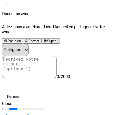
Donner un avis
Aidez-nous à améliorer LivretAccueil en partageant votre
avis.
😞
Pas bien
😐
Correct
😍
Super !
0/2000
Envoyer
Fermer
Close