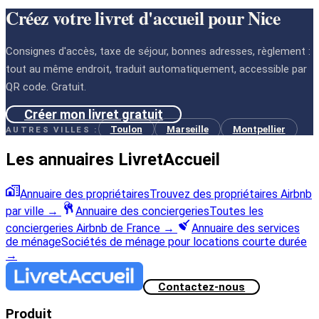
Créez votre livret d'accueil pour Nice
Consignes d'accès, taxe de séjour, bonnes adresses, règlement :
tout au même endroit, traduit automatiquement, accessible par
QR code. Gratuit.
Créer mon livret gratuit
Toulon
Marseille
Montpellier
AUTRES VILLES :
Les annuaires LivretAccueil
Annuaire des propriétaires
Trouvez des propriétaires Airbnb
par ville
→
Annuaire des conciergeries
Toutes les
conciergeries Airbnb de France
→
Annuaire des services
de ménage
Sociétés de ménage pour locations courte durée
→
Contactez-nous
Produit