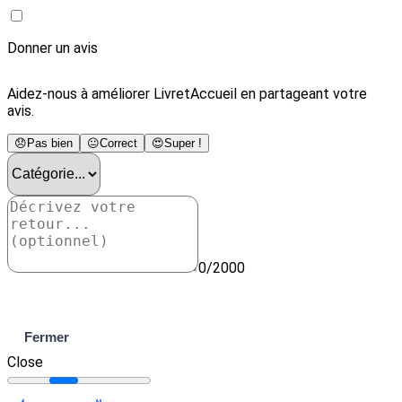
Donner un avis
Aidez-nous à améliorer LivretAccueil en partageant votre
avis.
😞
Pas bien
😐
Correct
😍
Super !
0/2000
Envoyer
Fermer
Close