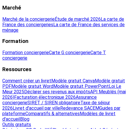
Marché
Marché de la conciergerie
Étude de marché 2026
La carte de
France des conciergeries
La carte de France des services de
ménage
Formation
Formation conciergerie
Carte G conciergerie
Carte T
conciergerie
Ressources
Comment créer un livret
Modèle gratuit Canva
Modèle gratuit
PDF
Modèle gratuit Word
Modèle gratuit PowerPoint
Loi Le
Meur 2025
Déclarer ses revenus aux impôts
API Meublés (mai
2026)
Facturation électronique 2026
Assurance
conciergerie
SIRET / SIREN obligatoire
Taxe de séjour
2026
Livret d'accueil par ville
Redevance SACEM
Guides par
plateforme
Comparatifs & alternatives
Modèles de livret
d'accueil
Blog
Outils gratuits