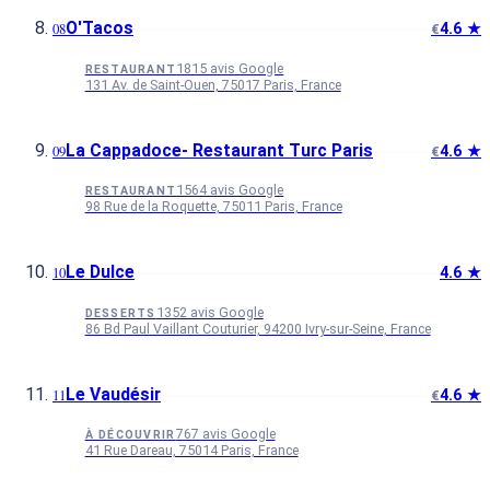
O'Tacos
4.6 ★
€
1815 avis Google
RESTAURANT
131 Av. de Saint-Ouen, 75017 Paris, France
La Cappadoce- Restaurant Turc Paris
4.6 ★
€
1564 avis Google
RESTAURANT
98 Rue de la Roquette, 75011 Paris, France
Le Dulce
4.6 ★
1352 avis Google
DESSERTS
86 Bd Paul Vaillant Couturier, 94200 Ivry-sur-Seine, France
Le Vaudésir
4.6 ★
€
767 avis Google
À DÉCOUVRIR
41 Rue Dareau, 75014 Paris, France