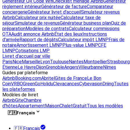
Générateur QR Code Wifi
Checklist ménage Airbnb
Générateur
règlement intérieur
Générateur de facture
Comparateur
conciergerie
Générateur livret d'accueil
Simulateur revenus
Airbnb
Calculateur prix nuitée
Calculateur taxe de
séjour
Simulateur de revenus
Générateur business plan
Quiz de
préparation
Modèles de contrats
Calculateur commissions
OTA
Audit annonce Airbnb
État des lieux
Instructions
d'arrivée
Rapport de dégâts
Calculateur impôt LMNP
Frais de
notaire
Amortissement LMNP
Plus-value LMNP
CFE
LMNP
Cotisations LMP
Livret d'accueil par ville
Paris
Nice
Marseille
Lyon
Toulouse
Nantes
Montpellier
Strasbourg
Étienne
Le Havre
Dijon
Grenoble
Angers
Villeurbanne
Nîmes
Guides par plateforme
Airbnb
Booking.com
Abritel
Gites de France
Le Bon
Coin
VRBO
GreenGo
Holidu
Clevacances
Cybevasion
Driing
Toutes
les plateformes
Modèles de livret
Airbnb
Gite
Chambre
d'hôtes
Appartement
Maison
Chalet
Gratuit
Tous les modèles
🇫🇷
Français
🇫🇷
Français