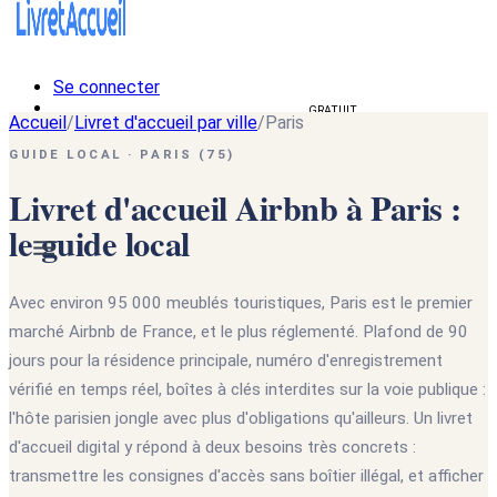
Se connecter
Créer un livret d'accueil
GRATUIT
Accueil
/
Livret d'accueil par ville
/
Paris
🇫🇷
GUIDE LOCAL · PARIS (75)
🇫🇷
Français
Livret d'accueil Airbnb à Paris :
🇺🇸
English
le guide local
Avec environ 95 000 meublés touristiques, Paris est le premier
marché Airbnb de France, et le plus réglementé. Plafond de 90
jours pour la résidence principale, numéro d'enregistrement
vérifié en temps réel, boîtes à clés interdites sur la voie publique :
l'hôte parisien jongle avec plus d'obligations qu'ailleurs. Un livret
d'accueil digital y répond à deux besoins très concrets :
transmettre les consignes d'accès sans boîtier illégal, et afficher