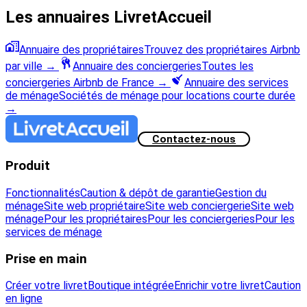
Les annuaires LivretAccueil
Annuaire des propriétaires
Trouvez des propriétaires Airbnb
par ville
→
Annuaire des conciergeries
Toutes les
conciergeries Airbnb de France
→
Annuaire des services
de ménage
Sociétés de ménage pour locations courte durée
→
Contactez-nous
Produit
Fonctionnalités
Caution & dépôt de garantie
Gestion du
ménage
Site web propriétaire
Site web conciergerie
Site web
ménage
Pour les propriétaires
Pour les conciergeries
Pour les
services de ménage
Prise en main
Créer votre livret
Boutique intégrée
Enrichir votre livret
Caution
en ligne