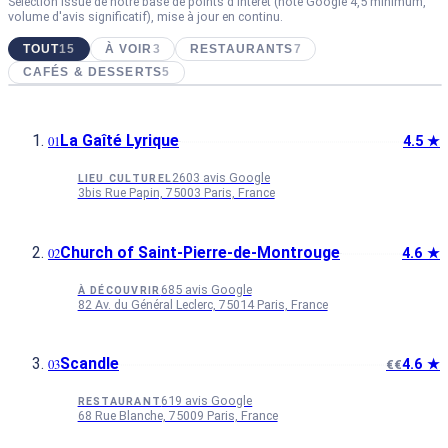
Sélection issue de notre base de points d'intérêt (note Google 4,5 minimum,
volume d'avis significatif), mise à jour en continu.
TOUT
15
À VOIR
3
RESTAURANTS
7
CAFÉS & DESSERTS
5
La Gaîté Lyrique
4.5 ★
2603 avis Google
LIEU CULTUREL
3bis Rue Papin, 75003 Paris, France
Church of Saint-Pierre-de-Montrouge
4.6 ★
685 avis Google
À DÉCOUVRIR
82 Av. du Général Leclerc, 75014 Paris, France
Scandle
4.6 ★
€€
619 avis Google
RESTAURANT
68 Rue Blanche, 75009 Paris, France