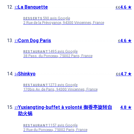
La Banquette
4.6 ★
€€
590 avis Google
DESSERTS
2 Rue de la Prévoyance, 94300 Vincennes, France
Corn Dog Paris
4.6 ★
€
1495 avis Google
RESTAURANT
38 Pass. du Ponceau, 75002 Paris, France
Shinkyo
4.7 ★
€€
1273 avis Google
RESTAURANT
170bis Av. de Paris, 94300 Vincennes, France
Yuxiangting-buffet à volonté 御香亭旋转自
4.8 ★
助火锅
1157 avis Google
RESTAURANT
2 Rue du Ponceau, 75002 Paris, France