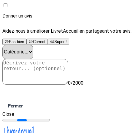
Donner un avis
Aidez-nous à améliorer LivretAccueil en partageant votre avis.
😞
Pas bien
😐
Correct
😍
Super !
0/2000
Envoyer
Fermer
Close