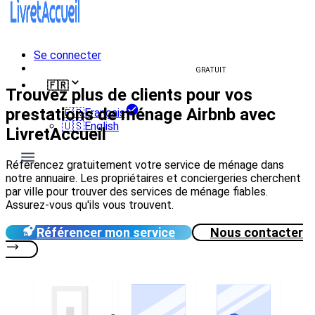
Se connecter
Créer un livret d'accueil
GRATUIT
🇫🇷
Trouvez plus de clients pour vos
prestations de ménage Airbnb avec
🇫🇷
Français
🇺🇸
English
LivretAccueil
Référencez gratuitement votre service de ménage dans
notre annuaire. Les propriétaires et conciergeries cherchent
par ville pour trouver des services de ménage fiables.
Assurez-vous qu'ils vous trouvent.
Référencer mon service
Nous contacter