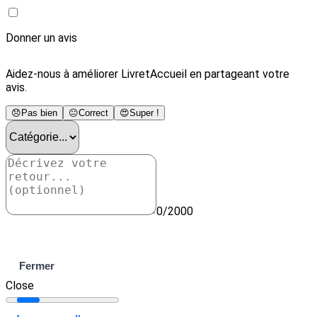
Donner un avis
Aidez-nous à améliorer LivretAccueil en partageant votre
avis.
😞
Pas bien
😐
Correct
😍
Super !
0/2000
Envoyer
Fermer
Close