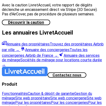
Avec la caution LivretAccueil, votre rapport de dégâts
déclenche un encaissement direct via Stripe (3D Secure).
Pas d'AirCover, pas de procédure de plusieurs semaines.
Découvrir la caution
Les annuaires LivretAccueil
Annuaire des propriétaires
Trouvez des propriétaires Airbnb
par ville
→
Annuaire des conciergeries
Toutes les
conciergeries Airbnb de France
→
Annuaire des services
de ménage
Sociétés de ménage pour locations courte durée
→
Contactez-nous
Produit
Fonctionnalités
Caution & dépôt de garantie
Gestion du
ménage
Site web propriétaire
Site web conciergerie
Site web
ménage
Pour les propriétaires
Pour les conciergeries
Pour les