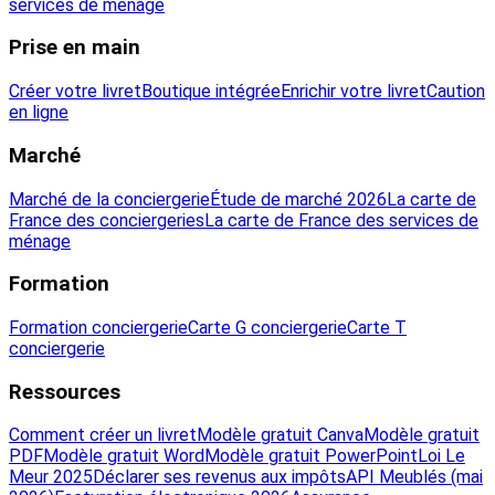
services de ménage
Prise en main
Créer votre livret
Boutique intégrée
Enrichir votre livret
Caution
en ligne
Marché
Marché de la conciergerie
Étude de marché 2026
La carte de
France des conciergeries
La carte de France des services de
ménage
Formation
Formation conciergerie
Carte G conciergerie
Carte T
conciergerie
Ressources
Comment créer un livret
Modèle gratuit Canva
Modèle gratuit
PDF
Modèle gratuit Word
Modèle gratuit PowerPoint
Loi Le
Meur 2025
Déclarer ses revenus aux impôts
API Meublés (mai