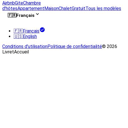
Airbnb
Gite
Chambre
d'hôtes
Appartement
Maison
Chalet
Gratuit
Tous les modèles
🇫🇷
Français
🇫🇷
Français
🇺🇸
English
Conditions d'utilisation
Politique de confidentialité
© 2026
LivretAccueil