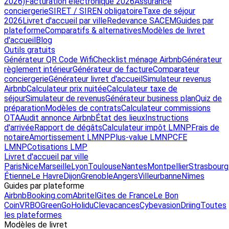
2026)
Facturation électronique 2026
Assurance
conciergerie
SIRET / SIREN obligatoire
Taxe de séjour
2026
Livret d'accueil par ville
Redevance SACEM
Guides par
plateforme
Comparatifs & alternatives
Modèles de livret
d'accueil
Blog
Outils gratuits
Générateur QR Code Wifi
Checklist ménage Airbnb
Générateur
règlement intérieur
Générateur de facture
Comparateur
conciergerie
Générateur livret d'accueil
Simulateur revenus
Airbnb
Calculateur prix nuitée
Calculateur taxe de
séjour
Simulateur de revenus
Générateur business plan
Quiz de
préparation
Modèles de contrats
Calculateur commissions
OTA
Audit annonce Airbnb
État des lieux
Instructions
d'arrivée
Rapport de dégâts
Calculateur impôt LMNP
Frais de
notaire
Amortissement LMNP
Plus-value LMNP
CFE
LMNP
Cotisations LMP
Livret d'accueil par ville
Paris
Nice
Marseille
Lyon
Toulouse
Nantes
Montpellier
Strasbourg
Étienne
Le Havre
Dijon
Grenoble
Angers
Villeurbanne
Nîmes
Guides par plateforme
Airbnb
Booking.com
Abritel
Gites de France
Le Bon
Coin
VRBO
GreenGo
Holidu
Clevacances
Cybevasion
Driing
Toutes
les plateformes
Modèles de livret