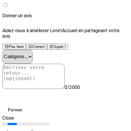
Donner un avis
Aidez-nous à améliorer LivretAccueil en partageant votre
avis.
😞
Pas bien
😐
Correct
😍
Super !
0/2000
Envoyer
Fermer
Close