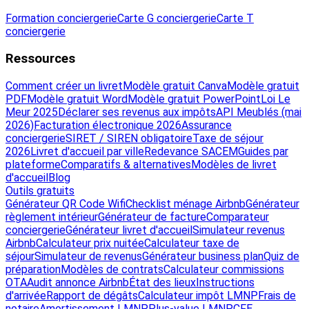
Formation conciergerie
Carte G conciergerie
Carte T
conciergerie
Ressources
Comment créer un livret
Modèle gratuit Canva
Modèle gratuit
PDF
Modèle gratuit Word
Modèle gratuit PowerPoint
Loi Le
Meur 2025
Déclarer ses revenus aux impôts
API Meublés (mai
2026)
Facturation électronique 2026
Assurance
conciergerie
SIRET / SIREN obligatoire
Taxe de séjour
2026
Livret d'accueil par ville
Redevance SACEM
Guides par
plateforme
Comparatifs & alternatives
Modèles de livret
d'accueil
Blog
Outils gratuits
Générateur QR Code Wifi
Checklist ménage Airbnb
Générateur
règlement intérieur
Générateur de facture
Comparateur
conciergerie
Générateur livret d'accueil
Simulateur revenus
Airbnb
Calculateur prix nuitée
Calculateur taxe de
séjour
Simulateur de revenus
Générateur business plan
Quiz de
préparation
Modèles de contrats
Calculateur commissions
OTA
Audit annonce Airbnb
État des lieux
Instructions
d'arrivée
Rapport de dégâts
Calculateur impôt LMNP
Frais de
notaire
Amortissement LMNP
Plus-value LMNP
CFE