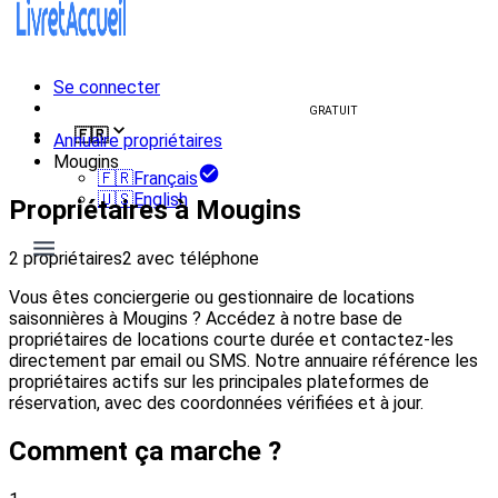
Se connecter
Créer un livret d'accueil
GRATUIT
🇫🇷
Annuaire propriétaires
Mougins
🇫🇷
Français
🇺🇸
English
Propriétaires à Mougins
2 propriétaires
2 avec téléphone
Vous êtes conciergerie ou gestionnaire de locations
saisonnières à Mougins ? Accédez à notre base de
propriétaires de locations courte durée et contactez-les
directement par email ou SMS. Notre annuaire référence les
propriétaires actifs sur les principales plateformes de
réservation, avec des coordonnées vérifiées et à jour.
Comment ça marche ?