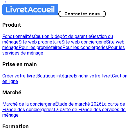
→
Contactez-nous
Produit
Fonctionnalités
Caution & dépôt de garantie
Gestion du
ménage
Site web propriétaire
Site web conciergerie
Site web
ménage
Pour les propriétaires
Pour les conciergeries
Pour les
services de ménage
Prise en main
Créer votre livret
Boutique intégrée
Enrichir votre livret
Caution
en ligne
Marché
Marché de la conciergerie
Étude de marché 2026
La carte de
France des conciergeries
La carte de France des services de
ménage
Formation