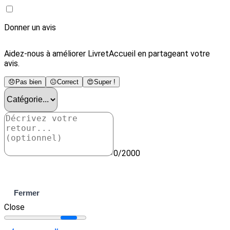
Donner un avis
Aidez-nous à améliorer LivretAccueil en partageant votre
avis.
😞
Pas bien
😐
Correct
😍
Super !
0/2000
Envoyer
Fermer
Close