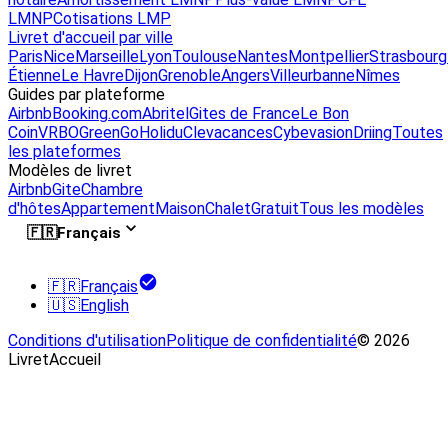
LMNP
Cotisations LMP
Livret d'accueil par ville
Paris
Nice
Marseille
Lyon
Toulouse
Nantes
Montpellier
Strasbourg
Étienne
Le Havre
Dijon
Grenoble
Angers
Villeurbanne
Nîmes
Guides par plateforme
Airbnb
Booking.com
Abritel
Gites de France
Le Bon
Coin
VRBO
GreenGo
Holidu
Clevacances
Cybevasion
Driing
Toutes
les plateformes
Modèles de livret
Airbnb
Gite
Chambre
d'hôtes
Appartement
Maison
Chalet
Gratuit
Tous les modèles
🇫🇷
Français
🇫🇷
Français
🇺🇸
English
Conditions d'utilisation
Politique de confidentialité
© 2026
LivretAccueil