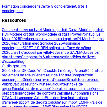
Formation conciergerie
Carte G conciergerie
Carte T
conciergerie
Ressources
Comment créer un livret
Modèle gratuit Canva
Modèle gratuit
PDF
Modèle gratuit Word
Modèle gratuit PowerPoint
Loi Le
Meur 2025
Déclarer ses revenus aux impôts
API Meublés (mai
2026)
Facturation électronique 2026
Assurance
conciergerie
SIRET / SIREN obligatoire
Taxe de séjour
2026
Livret d'accueil par ville
Redevance SACEM
Guides par
plateforme
Comparatifs & alternatives
Modèles de livret
d'accueil
Blog
Outils gratuits
Générateur QR Code Wifi
Checklist ménage Airbnb
Générateur
règlement intérieur
Générateur de facture
Comparateur
conciergerie
Générateur livret d'accueil
Simulateur revenus
Airbnb
Calculateur prix nuitée
Calculateur taxe de
séjour
Simulateur de revenus
Générateur business plan
Quiz de
préparation
Modèles de contrats
Calculateur commissions
OTA
Audit annonce Airbnb
État des lieux
Instructions
d'arrivée
Rapport de dégâts
Calculateur impôt LMNP
Frais de
notaire
Amortissement LMNP
Plus-value LMNP
CFE