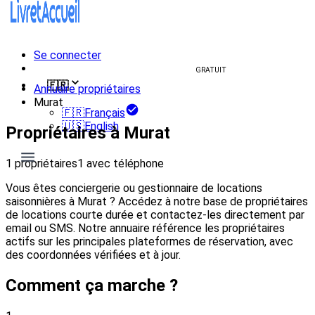
Se connecter
Créer un livret d'accueil
GRATUIT
🇫🇷
Annuaire propriétaires
Murat
🇫🇷
Français
🇺🇸
English
Propriétaires à Murat
1 propriétaires
1 avec téléphone
Vous êtes conciergerie ou gestionnaire de locations
saisonnières à Murat ? Accédez à notre base de propriétaires
de locations courte durée et contactez-les directement par
email ou SMS. Notre annuaire référence les propriétaires
actifs sur les principales plateformes de réservation, avec
des coordonnées vérifiées et à jour.
Comment ça marche ?