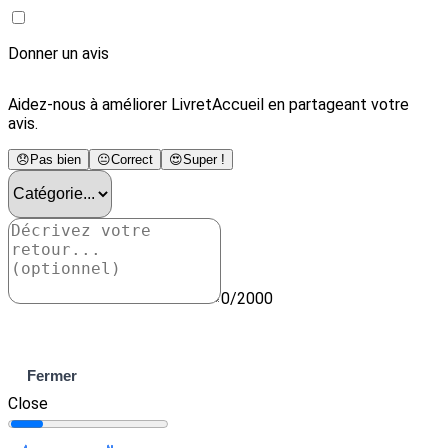
Donner un avis
Aidez-nous à améliorer LivretAccueil en partageant votre
avis.
😞
Pas bien
😐
Correct
😍
Super !
0/2000
Envoyer
Fermer
Close