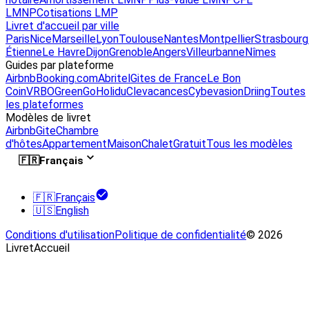
LMNP
Cotisations LMP
Livret d'accueil par ville
Paris
Nice
Marseille
Lyon
Toulouse
Nantes
Montpellier
Strasbourg
Étienne
Le Havre
Dijon
Grenoble
Angers
Villeurbanne
Nîmes
Guides par plateforme
Airbnb
Booking.com
Abritel
Gites de France
Le Bon
Coin
VRBO
GreenGo
Holidu
Clevacances
Cybevasion
Driing
Toutes
les plateformes
Modèles de livret
Airbnb
Gite
Chambre
d'hôtes
Appartement
Maison
Chalet
Gratuit
Tous les modèles
🇫🇷
Français
🇫🇷
Français
🇺🇸
English
Conditions d'utilisation
Politique de confidentialité
© 2026
LivretAccueil