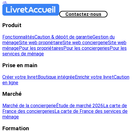
→
Contactez-nous
Produit
Fonctionnalités
Caution & dépôt de garantie
Gestion du
ménage
Site web propriétaire
Site web conciergerie
Site web
ménage
Pour les propriétaires
Pour les conciergeries
Pour les
services de ménage
Prise en main
Créer votre livret
Boutique intégrée
Enrichir votre livret
Caution
en ligne
Marché
Marché de la conciergerie
Étude de marché 2026
La carte de
France des conciergeries
La carte de France des services de
ménage
Formation