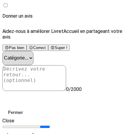
Donner un avis
Aidez-nous à améliorer LivretAccueil en partageant votre
avis.
😞
Pas bien
😐
Correct
😍
Super !
0/2000
Envoyer
Fermer
Close