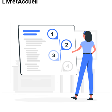
LivretAccueil