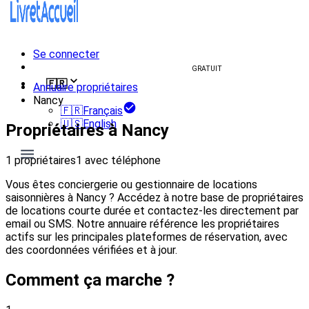
Se connecter
Créer un livret d'accueil
GRATUIT
🇫🇷
Annuaire propriétaires
Nancy
🇫🇷
Français
🇺🇸
English
Propriétaires à Nancy
1 propriétaires
1 avec téléphone
Vous êtes conciergerie ou gestionnaire de locations
saisonnières à Nancy ? Accédez à notre base de propriétaires
de locations courte durée et contactez-les directement par
email ou SMS. Notre annuaire référence les propriétaires
actifs sur les principales plateformes de réservation, avec
des coordonnées vérifiées et à jour.
Comment ça marche ?