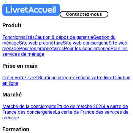
→
Contactez-nous
Produit
Fonctionnalités
Caution & dépôt de garantie
Gestion du
ménage
Site web propriétaire
Site web conciergerie
Site web
ménage
Pour les propriétaires
Pour les conciergeries
Pour les
services de ménage
Prise en main
Créer votre livret
Boutique intégrée
Enrichir votre livret
Caution
en ligne
Marché
Marché de la conciergerie
Étude de marché 2026
La carte de
France des conciergeries
La carte de France des services de
ménage
Formation