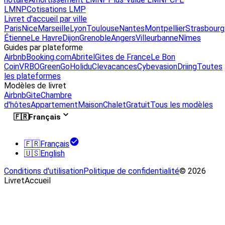
LMNP
Cotisations LMP
Livret d'accueil par ville
Paris
Nice
Marseille
Lyon
Toulouse
Nantes
Montpellier
Strasbourg
Étienne
Le Havre
Dijon
Grenoble
Angers
Villeurbanne
Nîmes
Guides par plateforme
Airbnb
Booking.com
Abritel
Gites de France
Le Bon
Coin
VRBO
GreenGo
Holidu
Clevacances
Cybevasion
Driing
Toutes
les plateformes
Modèles de livret
Airbnb
Gite
Chambre
d'hôtes
Appartement
Maison
Chalet
Gratuit
Tous les modèles
🇫🇷
Français
🇫🇷
Français
🇺🇸
English
Conditions d'utilisation
Politique de confidentialité
© 2026
LivretAccueil