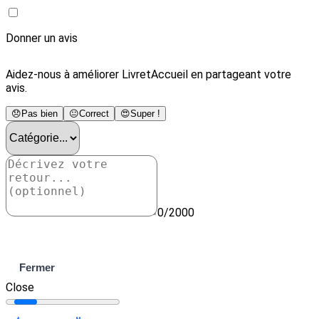
Donner un avis
Aidez-nous à améliorer LivretAccueil en partageant votre
avis.
😞
Pas bien
😐
Correct
😍
Super !
0/2000
Envoyer
Fermer
Close