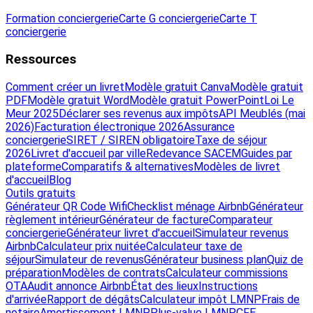
Formation conciergerie
Carte G conciergerie
Carte T
conciergerie
Ressources
Comment créer un livret
Modèle gratuit Canva
Modèle gratuit
PDF
Modèle gratuit Word
Modèle gratuit PowerPoint
Loi Le
Meur 2025
Déclarer ses revenus aux impôts
API Meublés (mai
2026)
Facturation électronique 2026
Assurance
conciergerie
SIRET / SIREN obligatoire
Taxe de séjour
2026
Livret d'accueil par ville
Redevance SACEM
Guides par
plateforme
Comparatifs & alternatives
Modèles de livret
d'accueil
Blog
Outils gratuits
Générateur QR Code Wifi
Checklist ménage Airbnb
Générateur
règlement intérieur
Générateur de facture
Comparateur
conciergerie
Générateur livret d'accueil
Simulateur revenus
Airbnb
Calculateur prix nuitée
Calculateur taxe de
séjour
Simulateur de revenus
Générateur business plan
Quiz de
préparation
Modèles de contrats
Calculateur commissions
OTA
Audit annonce Airbnb
État des lieux
Instructions
d'arrivée
Rapport de dégâts
Calculateur impôt LMNP
Frais de
notaire
Amortissement LMNP
Plus-value LMNP
CFE