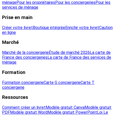
ménage
Pour les propriétaires
Pour les conciergeries
Pour les
services de ménage
Prise en main
Créer votre livret
Boutique intégrée
Enrichir votre livret
Caution
en ligne
Marché
Marché de la conciergerie
Étude de marché 2026
La carte de
France des conciergeries
La carte de France des services de
ménage
Formation
Formation conciergerie
Carte G conciergerie
Carte T
conciergerie
Ressources
Comment créer un livret
Modèle gratuit Canva
Modèle gratuit
PDF
Modèle gratuit Word
Modèle gratuit PowerPoint
Loi Le