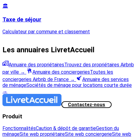
🏛️
Taxe de séjour
Calculateur par commune et classement
Les annuaires LivretAccueil
Annuaire des propriétaires
Trouvez des propriétaires Airbnb
par ville
→
Annuaire des conciergeries
Toutes les
conciergeries Airbnb de France
→
Annuaire des services
de ménage
Sociétés de ménage pour locations courte durée
→
Contactez-nous
Produit
Fonctionnalités
Caution & dépôt de garantie
Gestion du
ménage
Site web propriétaire
Site web conciergerie
Site web