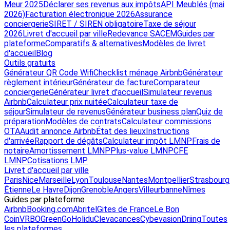
Meur 2025
Déclarer ses revenus aux impôts
API Meublés (mai
2026)
Facturation électronique 2026
Assurance
conciergerie
SIRET / SIREN obligatoire
Taxe de séjour
2026
Livret d'accueil par ville
Redevance SACEM
Guides par
plateforme
Comparatifs & alternatives
Modèles de livret
d'accueil
Blog
Outils gratuits
Générateur QR Code Wifi
Checklist ménage Airbnb
Générateur
règlement intérieur
Générateur de facture
Comparateur
conciergerie
Générateur livret d'accueil
Simulateur revenus
Airbnb
Calculateur prix nuitée
Calculateur taxe de
séjour
Simulateur de revenus
Générateur business plan
Quiz de
préparation
Modèles de contrats
Calculateur commissions
OTA
Audit annonce Airbnb
État des lieux
Instructions
d'arrivée
Rapport de dégâts
Calculateur impôt LMNP
Frais de
notaire
Amortissement LMNP
Plus-value LMNP
CFE
LMNP
Cotisations LMP
Livret d'accueil par ville
Paris
Nice
Marseille
Lyon
Toulouse
Nantes
Montpellier
Strasbourg
Étienne
Le Havre
Dijon
Grenoble
Angers
Villeurbanne
Nîmes
Guides par plateforme
Airbnb
Booking.com
Abritel
Gites de France
Le Bon
Coin
VRBO
GreenGo
Holidu
Clevacances
Cybevasion
Driing
Toutes
les plateformes