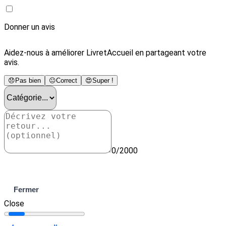
Donner un avis
Aidez-nous à améliorer LivretAccueil en partageant votre
avis.
😞
Pas bien
😐
Correct
😍
Super !
0/2000
Envoyer
Fermer
Close