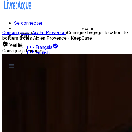
Se connecter
Créer un livret d'accueil
GRATUIT
Conciergeries
›
Aix En Provence
›
Consigne bagage, location de
🇫🇷
boîtiers à clés Aix en Provence - KeepCase
Vérifié
🇫🇷
Français
Consigne à bagages
🇺🇸
English