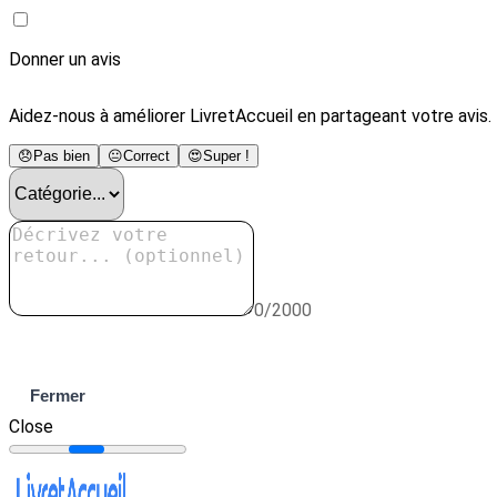
Donner un avis
Aidez-nous à améliorer LivretAccueil en partageant votre avis.
😞
Pas bien
😐
Correct
😍
Super !
0/2000
Envoyer
Fermer
Close