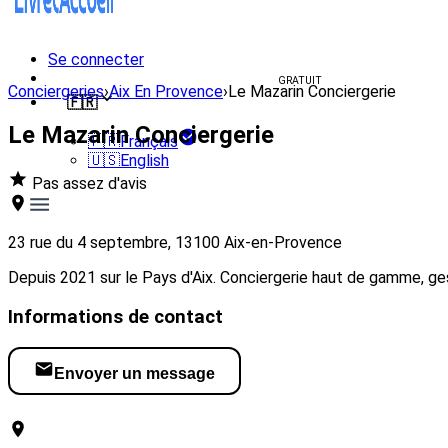
Se connecter
Créer un livret d'accueil
GRATUIT
Conciergeries
›
Aix En Provence
›
Le Mazarin Conciergerie
🇫🇷
Le Mazarin Conciergerie
🇫🇷
Français
🇺🇸
English
Pas assez d'avis
23 rue du 4 septembre, 13100 Aix-en-Provence
Depuis 2021 sur le Pays d'Aix. Conciergerie haut de gamme, gest
Informations de contact
Envoyer un message
Visiter le site web