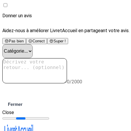
Donner un avis
Aidez-nous à améliorer LivretAccueil en partageant votre avis.
😞
Pas bien
😐
Correct
😍
Super !
0/2000
Envoyer
Fermer
Close