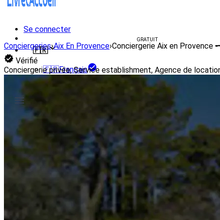
Se connecter
Créer un livret d'accueil
GRATUIT
Conciergeries
›
Aix En Provence
›
Conciergerie Aix en Provence 🗝
🇫🇷
Vérifié
🇫🇷
Français
Conciergerie privée, Service establishment, Agence de locati
🇺🇸
English