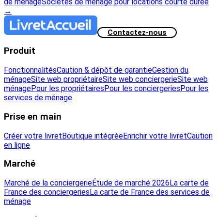
de ménage
Sociétés de ménage pour locations courte durée
→
Contactez-nous
Produit
Fonctionnalités
Caution & dépôt de garantie
Gestion du
ménage
Site web propriétaire
Site web conciergerie
Site web
ménage
Pour les propriétaires
Pour les conciergeries
Pour les
services de ménage
Prise en main
Créer votre livret
Boutique intégrée
Enrichir votre livret
Caution
en ligne
Marché
Marché de la conciergerie
Étude de marché 2026
La carte de
France des conciergeries
La carte de France des services de
ménage