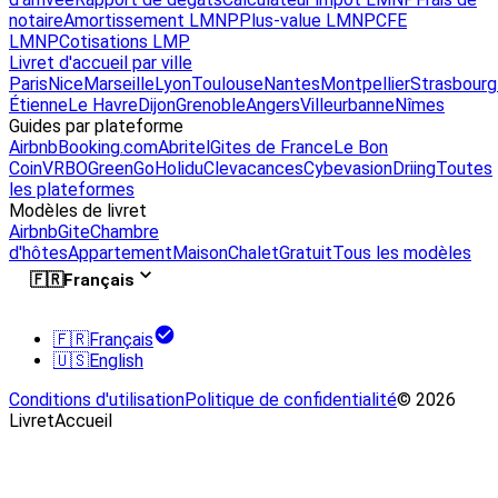
notaire
Amortissement LMNP
Plus-value LMNP
CFE
LMNP
Cotisations LMP
Livret d'accueil par ville
Paris
Nice
Marseille
Lyon
Toulouse
Nantes
Montpellier
Strasbourg
Étienne
Le Havre
Dijon
Grenoble
Angers
Villeurbanne
Nîmes
Guides par plateforme
Airbnb
Booking.com
Abritel
Gites de France
Le Bon
Coin
VRBO
GreenGo
Holidu
Clevacances
Cybevasion
Driing
Toutes
les plateformes
Modèles de livret
Airbnb
Gite
Chambre
d'hôtes
Appartement
Maison
Chalet
Gratuit
Tous les modèles
🇫🇷
Français
🇫🇷
Français
🇺🇸
English
Conditions d'utilisation
Politique de confidentialité
© 2026
LivretAccueil