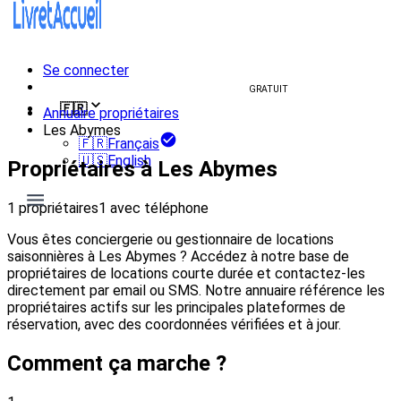
Se connecter
Créer un livret d'accueil
GRATUIT
🇫🇷
Annuaire propriétaires
Les Abymes
🇫🇷
Français
🇺🇸
English
Propriétaires à Les Abymes
1 propriétaires
1 avec téléphone
Vous êtes conciergerie ou gestionnaire de locations
saisonnières à Les Abymes ? Accédez à notre base de
propriétaires de locations courte durée et contactez-les
directement par email ou SMS. Notre annuaire référence les
propriétaires actifs sur les principales plateformes de
réservation, avec des coordonnées vérifiées et à jour.
Comment ça marche ?