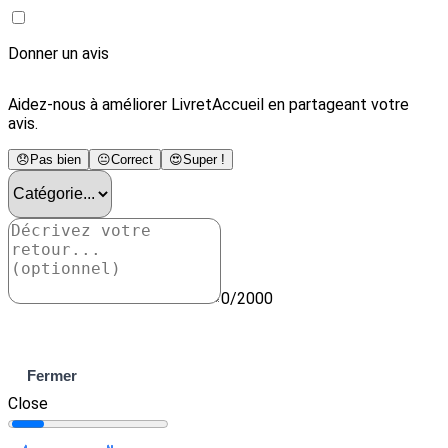
Donner un avis
Aidez-nous à améliorer LivretAccueil en partageant votre
avis.
😞
Pas bien
😐
Correct
😍
Super !
0/2000
Envoyer
Fermer
Close