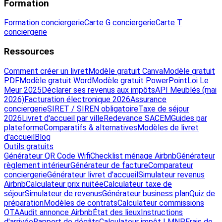
Formation
Formation conciergerie
Carte G conciergerie
Carte T
conciergerie
Ressources
Comment créer un livret
Modèle gratuit Canva
Modèle gratuit
PDF
Modèle gratuit Word
Modèle gratuit PowerPoint
Loi Le
Meur 2025
Déclarer ses revenus aux impôts
API Meublés (mai
2026)
Facturation électronique 2026
Assurance
conciergerie
SIRET / SIREN obligatoire
Taxe de séjour
2026
Livret d'accueil par ville
Redevance SACEM
Guides par
plateforme
Comparatifs & alternatives
Modèles de livret
d'accueil
Blog
Outils gratuits
Générateur QR Code Wifi
Checklist ménage Airbnb
Générateur
règlement intérieur
Générateur de facture
Comparateur
conciergerie
Générateur livret d'accueil
Simulateur revenus
Airbnb
Calculateur prix nuitée
Calculateur taxe de
séjour
Simulateur de revenus
Générateur business plan
Quiz de
préparation
Modèles de contrats
Calculateur commissions
OTA
Audit annonce Airbnb
État des lieux
Instructions
d'arrivée
Rapport de dégâts
Calculateur impôt LMNP
Frais de