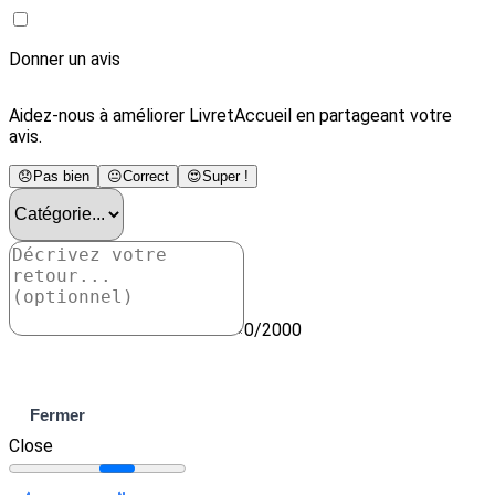
Donner un avis
Aidez-nous à améliorer LivretAccueil en partageant votre
avis.
😞
Pas bien
😐
Correct
😍
Super !
0/2000
Envoyer
Fermer
Close