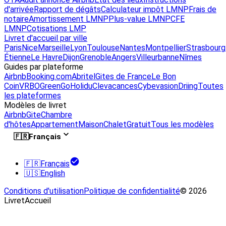
d'arrivée
Rapport de dégâts
Calculateur impôt LMNP
Frais de
notaire
Amortissement LMNP
Plus-value LMNP
CFE
LMNP
Cotisations LMP
Livret d'accueil par ville
Paris
Nice
Marseille
Lyon
Toulouse
Nantes
Montpellier
Strasbourg
Étienne
Le Havre
Dijon
Grenoble
Angers
Villeurbanne
Nîmes
Guides par plateforme
Airbnb
Booking.com
Abritel
Gites de France
Le Bon
Coin
VRBO
GreenGo
Holidu
Clevacances
Cybevasion
Driing
Toutes
les plateformes
Modèles de livret
Airbnb
Gite
Chambre
d'hôtes
Appartement
Maison
Chalet
Gratuit
Tous les modèles
🇫🇷
Français
🇫🇷
Français
🇺🇸
English
Conditions d'utilisation
Politique de confidentialité
© 2026
LivretAccueil