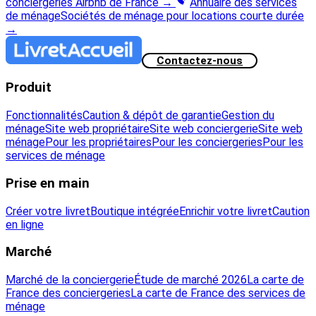
conciergeries Airbnb de France
→
Annuaire des services
de ménage
Sociétés de ménage pour locations courte durée
→
Contactez-nous
Produit
Fonctionnalités
Caution & dépôt de garantie
Gestion du
ménage
Site web propriétaire
Site web conciergerie
Site web
ménage
Pour les propriétaires
Pour les conciergeries
Pour les
services de ménage
Prise en main
Créer votre livret
Boutique intégrée
Enrichir votre livret
Caution
en ligne
Marché
Marché de la conciergerie
Étude de marché 2026
La carte de
France des conciergeries
La carte de France des services de
ménage