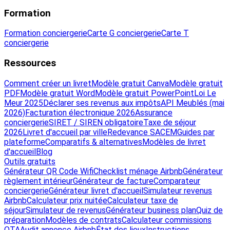
Formation
Formation conciergerie
Carte G conciergerie
Carte T
conciergerie
Ressources
Comment créer un livret
Modèle gratuit Canva
Modèle gratuit
PDF
Modèle gratuit Word
Modèle gratuit PowerPoint
Loi Le
Meur 2025
Déclarer ses revenus aux impôts
API Meublés (mai
2026)
Facturation électronique 2026
Assurance
conciergerie
SIRET / SIREN obligatoire
Taxe de séjour
2026
Livret d'accueil par ville
Redevance SACEM
Guides par
plateforme
Comparatifs & alternatives
Modèles de livret
d'accueil
Blog
Outils gratuits
Générateur QR Code Wifi
Checklist ménage Airbnb
Générateur
règlement intérieur
Générateur de facture
Comparateur
conciergerie
Générateur livret d'accueil
Simulateur revenus
Airbnb
Calculateur prix nuitée
Calculateur taxe de
séjour
Simulateur de revenus
Générateur business plan
Quiz de
préparation
Modèles de contrats
Calculateur commissions
OTA
Audit annonce Airbnb
État des lieux
Instructions