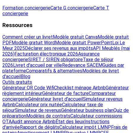
Formation conciergerie
Carte G conciergerie
Carte T
conciergerie
Ressources
Comment créer un livret
Modèle gratuit Canva
Modèle gratuit
PDF
Modèle gratuit Word
Modèle gratuit PowerPoint
Loi Le
Meur 2025
Déclarer ses revenus aux impôts
API Meublés (mai
2026)
Facturation électronique 2026
Assurance
conciergerie
SIRET / SIREN obligatoire
Taxe de séjour
2026
Livret d'accueil par ville
Redevance SACEM
Guides par
plateforme
Comparatifs & alternatives
Modèles de livret
d'accueil
Blog
Outils gratuits
Générateur QR Code Wifi
Checklist ménage Airbnb
Générateur
règlement intérieur
Générateur de facture
Comparateur
conciergerie
Générateur livret d'accueil
Simulateur revenus
Airbnb
Calculateur prix nuitée
Calculateur taxe de
séjour
Simulateur de revenus
Générateur business plan
Quiz de
préparation
Modèles de contrats
Calculateur commissions
OTA
Audit annonce Airbnb
État des lieux
Instructions
d'arrivée
Rapport de dégâts
Calculateur impôt LMNP
Frais de
notaire
Amortissement LMNP
Plus-value LMNP
CFE