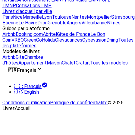
LMNP
Cotisations LMP
Livret d'accueil par ville
Paris
Nice
Marseille
Lyon
Toulouse
Nantes
Montpellier
Strasbourg
Étienne
Le Havre
Dijon
Grenoble
Angers
Villeurbanne
Nîmes
Guides par plateforme
Airbnb
Booking.com
Abritel
Gites de France
Le Bon
Coin
VRBO
GreenGo
Holidu
Clevacances
Cybevasion
Driing
Toutes
les plateformes
Modèles de livret
Airbnb
Gite
Chambre
d'hôtes
Appartement
Maison
Chalet
Gratuit
Tous les modèles
🇫🇷
Français
🇫🇷
Français
🇺🇸
English
Conditions d'utilisation
Politique de confidentialité
© 2026
LivretAccueil