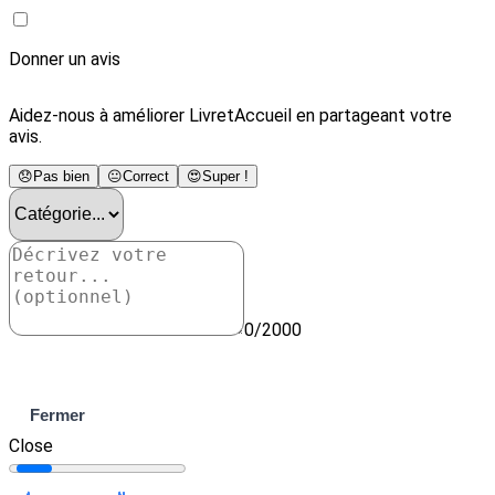
Donner un avis
Aidez-nous à améliorer LivretAccueil en partageant votre
avis.
😞
Pas bien
😐
Correct
😍
Super !
0/2000
Envoyer
Fermer
Close