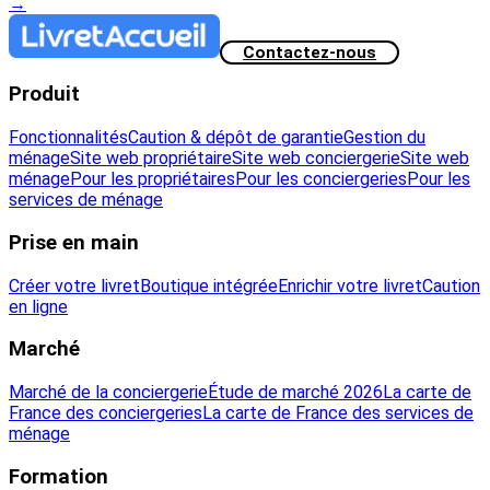
→
Contactez-nous
Produit
Fonctionnalités
Caution & dépôt de garantie
Gestion du
ménage
Site web propriétaire
Site web conciergerie
Site web
ménage
Pour les propriétaires
Pour les conciergeries
Pour les
services de ménage
Prise en main
Créer votre livret
Boutique intégrée
Enrichir votre livret
Caution
en ligne
Marché
Marché de la conciergerie
Étude de marché 2026
La carte de
France des conciergeries
La carte de France des services de
ménage
Formation