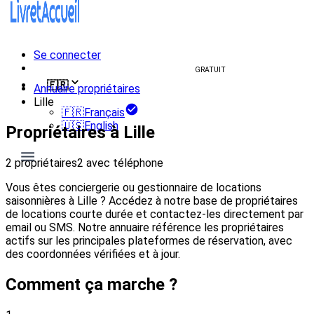
Se connecter
Créer un livret d'accueil
GRATUIT
🇫🇷
Annuaire propriétaires
Lille
🇫🇷
Français
🇺🇸
English
Propriétaires à Lille
2 propriétaires
2 avec téléphone
Vous êtes conciergerie ou gestionnaire de locations
saisonnières à Lille ? Accédez à notre base de propriétaires
de locations courte durée et contactez-les directement par
email ou SMS. Notre annuaire référence les propriétaires
actifs sur les principales plateformes de réservation, avec
des coordonnées vérifiées et à jour.
Comment ça marche ?