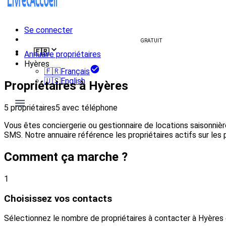
Se connecter
Créer un livret d'accueil
GRATUIT
🇫🇷
Annuaire propriétaires
Hyères
🇫🇷
Français
🇺🇸
English
Propriétaires à Hyères
5 propriétaires
5 avec téléphone
Vous êtes conciergerie ou gestionnaire de locations saisonniè
SMS. Notre annuaire référence les propriétaires actifs sur les 
Comment ça marche ?
1
Choisissez vos contacts
Sélectionnez le nombre de propriétaires à contacter à Hyères