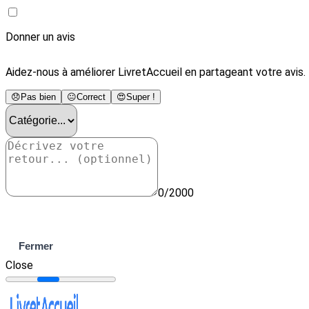
Donner un avis
Aidez-nous à améliorer LivretAccueil en partageant votre avis.
😞
Pas bien
😐
Correct
😍
Super !
0/2000
Envoyer
Fermer
Close