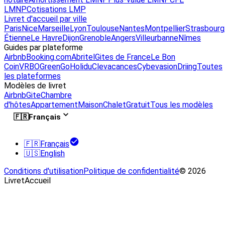
LMNP
Cotisations LMP
Livret d'accueil par ville
Paris
Nice
Marseille
Lyon
Toulouse
Nantes
Montpellier
Strasbourg
Étienne
Le Havre
Dijon
Grenoble
Angers
Villeurbanne
Nîmes
Guides par plateforme
Airbnb
Booking.com
Abritel
Gites de France
Le Bon
Coin
VRBO
GreenGo
Holidu
Clevacances
Cybevasion
Driing
Toutes
les plateformes
Modèles de livret
Airbnb
Gite
Chambre
d'hôtes
Appartement
Maison
Chalet
Gratuit
Tous les modèles
🇫🇷
Français
🇫🇷
Français
🇺🇸
English
Conditions d'utilisation
Politique de confidentialité
© 2026
LivretAccueil