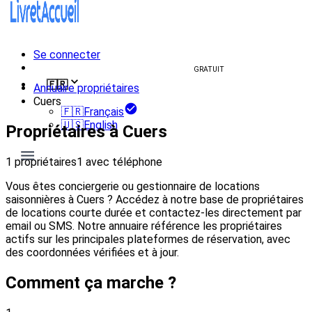
Se connecter
Créer un livret d'accueil
GRATUIT
🇫🇷
Annuaire propriétaires
Cuers
🇫🇷
Français
🇺🇸
English
Propriétaires à Cuers
1 propriétaires
1 avec téléphone
Vous êtes conciergerie ou gestionnaire de locations
saisonnières à Cuers ? Accédez à notre base de propriétaires
de locations courte durée et contactez-les directement par
email ou SMS. Notre annuaire référence les propriétaires
actifs sur les principales plateformes de réservation, avec
des coordonnées vérifiées et à jour.
Comment ça marche ?