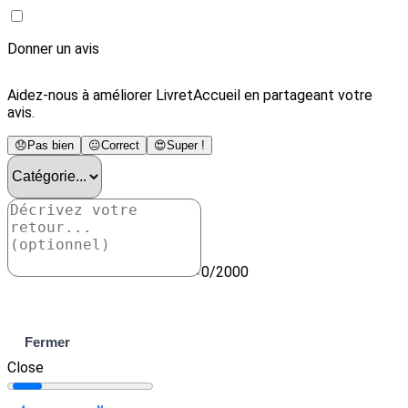
Donner un avis
Aidez-nous à améliorer LivretAccueil en partageant votre
avis.
😞
Pas bien
😐
Correct
😍
Super !
0/2000
Envoyer
Fermer
Close