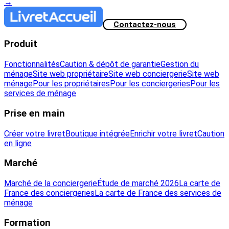
→
Contactez-nous
Produit
Fonctionnalités
Caution & dépôt de garantie
Gestion du
ménage
Site web propriétaire
Site web conciergerie
Site web
ménage
Pour les propriétaires
Pour les conciergeries
Pour les
services de ménage
Prise en main
Créer votre livret
Boutique intégrée
Enrichir votre livret
Caution
en ligne
Marché
Marché de la conciergerie
Étude de marché 2026
La carte de
France des conciergeries
La carte de France des services de
ménage
Formation