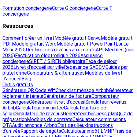
Formation conciergerie
Carte G conciergerie
Carte T
conciergerie
Ressources
Comment créer un livret
Modèle gratuit Canva
Modèle gratuit
PDF
Modèle gratuit Word
Modèle gratuit PowerPoint
Loi Le
Meur 2025
Déclarer ses revenus aux impôts
API Meublés (mai
2026)
Facturation électronique 2026
Assurance
conciergerie
SIRET / SIREN obligatoire
Taxe de séjour
2026
Livret d'accueil par ville
Redevance SACEM
Guides par
plateforme
Comparatifs & alternatives
Modèles de livret
d'accueil
Blog
Outils gratuits
Générateur QR Code Wifi
Checklist ménage Airbnb
Générateur
règlement intérieur
Générateur de facture
Comparateur
conciergerie
Générateur livret d'accueil
Simulateur revenus
Airbnb
Calculateur prix nuitée
Calculateur taxe de
séjour
Simulateur de revenus
Générateur business plan
Quiz de
préparation
Modèles de contrats
Calculateur commissions
OTA
Audit annonce Airbnb
État des lieux
Instructions
d'arrivée
Rapport de dégâts
Calculateur impôt LMNP
Frais de
notaire
Amortissement LMNP
Plus-value LMNP
CFE