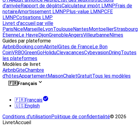
d'arrivée
Rapport de dégâts
Calculateur impôt LMNP
Frais de
notaire
Amortissement LMNP
Plus-value LMNP
CFE
LMNP
Cotisations LMP
Livret d'accueil par ville
Paris
Nice
Marseille
Lyon
Toulouse
Nantes
Montpellier
Strasbourg
Étienne
Le Havre
Dijon
Grenoble
Angers
Villeurbanne
Nîmes
Guides par plateforme
Airbnb
Booking.com
Abritel
Gites de France
Le Bon
Coin
VRBO
GreenGo
Holidu
Clevacances
Cybevasion
Driing
Toutes
les plateformes
Modèles de livret
Airbnb
Gite
Chambre
d'hôtes
Appartement
Maison
Chalet
Gratuit
Tous les modèles
🇫🇷
Français
🇫🇷
Français
🇺🇸
English
Conditions d'utilisation
Politique de confidentialité
© 2026
LivretAccueil