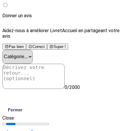
Donner un avis
Aidez-nous à améliorer LivretAccueil en partageant votre
avis.
😞
Pas bien
😐
Correct
😍
Super !
0/2000
Envoyer
Fermer
Close