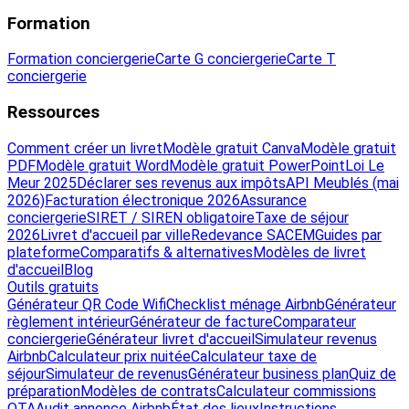
Formation
Formation conciergerie
Carte G conciergerie
Carte T
conciergerie
Ressources
Comment créer un livret
Modèle gratuit Canva
Modèle gratuit
PDF
Modèle gratuit Word
Modèle gratuit PowerPoint
Loi Le
Meur 2025
Déclarer ses revenus aux impôts
API Meublés (mai
2026)
Facturation électronique 2026
Assurance
conciergerie
SIRET / SIREN obligatoire
Taxe de séjour
2026
Livret d'accueil par ville
Redevance SACEM
Guides par
plateforme
Comparatifs & alternatives
Modèles de livret
d'accueil
Blog
Outils gratuits
Générateur QR Code Wifi
Checklist ménage Airbnb
Générateur
règlement intérieur
Générateur de facture
Comparateur
conciergerie
Générateur livret d'accueil
Simulateur revenus
Airbnb
Calculateur prix nuitée
Calculateur taxe de
séjour
Simulateur de revenus
Générateur business plan
Quiz de
préparation
Modèles de contrats
Calculateur commissions
OTA
Audit annonce Airbnb
État des lieux
Instructions