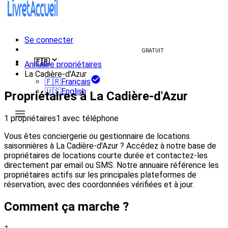
Se connecter
Créer un livret d'accueil
GRATUIT
🇫🇷
Annuaire propriétaires
La Cadière-d'Azur
🇫🇷
Français
🇺🇸
English
Propriétaires à La Cadière-d'Azur
1 propriétaires
1 avec téléphone
Vous êtes conciergerie ou gestionnaire de locations
saisonnières à La Cadière-d'Azur ? Accédez à notre base de
propriétaires de locations courte durée et contactez-les
directement par email ou SMS. Notre annuaire référence les
propriétaires actifs sur les principales plateformes de
réservation, avec des coordonnées vérifiées et à jour.
Comment ça marche ?