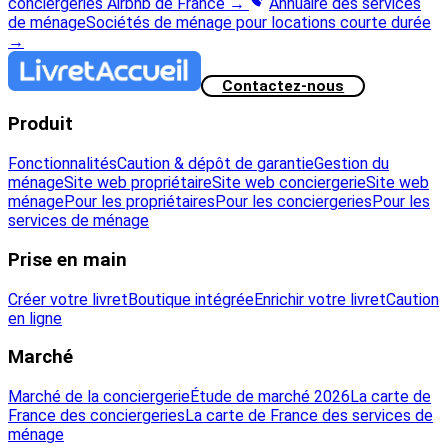
conciergeries Airbnb de France
→
Annuaire des services
de ménage
Sociétés de ménage pour locations courte durée
→
Contactez-nous
Produit
Fonctionnalités
Caution & dépôt de garantie
Gestion du
ménage
Site web propriétaire
Site web conciergerie
Site web
ménage
Pour les propriétaires
Pour les conciergeries
Pour les
services de ménage
Prise en main
Créer votre livret
Boutique intégrée
Enrichir votre livret
Caution
en ligne
Marché
Marché de la conciergerie
Étude de marché 2026
La carte de
France des conciergeries
La carte de France des services de
ménage