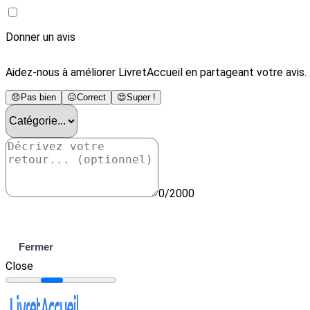
Donner un avis
Aidez-nous à améliorer LivretAccueil en partageant votre avis.
😞
Pas bien
😐
Correct
😍
Super !
0/2000
Envoyer
Fermer
Close