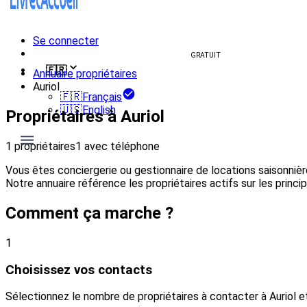
Se connecter
Créer un livret d'accueil
GRATUIT
🇫🇷
Annuaire propriétaires
Auriol
🇫🇷
Français
🇺🇸
English
Propriétaires à Auriol
1 propriétaires
1 avec téléphone
Vous êtes conciergerie ou gestionnaire de locations saisonniè
Notre annuaire référence les propriétaires actifs sur les princ
Comment ça marche ?
1
Choisissez vos contacts
Sélectionnez le nombre de propriétaires à contacter à Auriol 