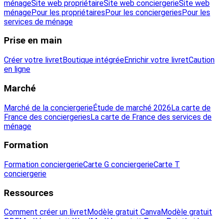
ménage
Site web propriétaire
Site web conciergerie
Site web
ménage
Pour les propriétaires
Pour les conciergeries
Pour les
services de ménage
Prise en main
Créer votre livret
Boutique intégrée
Enrichir votre livret
Caution
en ligne
Marché
Marché de la conciergerie
Étude de marché 2026
La carte de
France des conciergeries
La carte de France des services de
ménage
Formation
Formation conciergerie
Carte G conciergerie
Carte T
conciergerie
Ressources
Comment créer un livret
Modèle gratuit Canva
Modèle gratuit