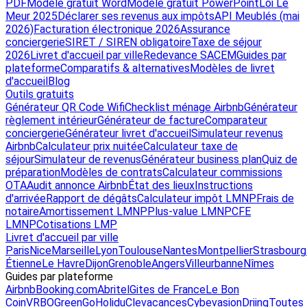
PDF
Modèle gratuit Word
Modèle gratuit PowerPoint
Loi Le
Meur 2025
Déclarer ses revenus aux impôts
API Meublés (mai
2026)
Facturation électronique 2026
Assurance
conciergerie
SIRET / SIREN obligatoire
Taxe de séjour
2026
Livret d'accueil par ville
Redevance SACEM
Guides par
plateforme
Comparatifs & alternatives
Modèles de livret
d'accueil
Blog
Outils gratuits
Générateur QR Code Wifi
Checklist ménage Airbnb
Générateur
règlement intérieur
Générateur de facture
Comparateur
conciergerie
Générateur livret d'accueil
Simulateur revenus
Airbnb
Calculateur prix nuitée
Calculateur taxe de
séjour
Simulateur de revenus
Générateur business plan
Quiz de
préparation
Modèles de contrats
Calculateur commissions
OTA
Audit annonce Airbnb
État des lieux
Instructions
d'arrivée
Rapport de dégâts
Calculateur impôt LMNP
Frais de
notaire
Amortissement LMNP
Plus-value LMNP
CFE
LMNP
Cotisations LMP
Livret d'accueil par ville
Paris
Nice
Marseille
Lyon
Toulouse
Nantes
Montpellier
Strasbourg
Étienne
Le Havre
Dijon
Grenoble
Angers
Villeurbanne
Nîmes
Guides par plateforme
Airbnb
Booking.com
Abritel
Gites de France
Le Bon
Coin
VRBO
GreenGo
Holidu
Clevacances
Cybevasion
Driing
Toutes