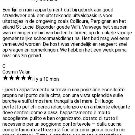
Een fijn en ruim appartement dat bij gebrek aan goed
strandweer ook een uitstekende uitvalsbasis is voor
uitstapjes in de omgeving zoals Collioure, Perpignan en het
eiland St Lucie. Bijzonder goede WiFi. Vanwege het seizoen
was er amper geluid van buiten te horen, op de enkele vroege
gemeentelijke schoonmaakdienst na. Het bed mag wel eens
vernieuwd worden. De host was vriendelijk en reageert snel
op vragen en opmerkingen. We hebben het een week prima
naar ons zin gehad.
C
Cosmin Valan
il y a 10 mois
Questo appartamento si trova in una posizione eccellente,
proprio nel porto della città, con una vista splendida sulle
barche e sull’atmosfera tranquilla del mare. È il luogo
perfetto per chi cerca relax, silenzio e un ambiente elegante
dove sentirsi come a casa. L’appartamento è molto
accogliente, pulito e ben organizzato, dotato di tutto il
necessario per un soggiorno confortevole — dalla cucina
completamente attrezzata fino alla zona giorno curata nei