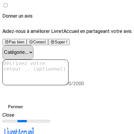
Donner un avis
Aidez-nous à améliorer LivretAccueil en partageant votre avis.
😞
Pas bien
😐
Correct
😍
Super !
0/2000
Envoyer
Fermer
Close