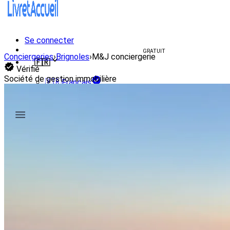
Se connecter
Créer un livret d'accueil
GRATUIT
Conciergeries
›
Brignoles
›
M&J conciergerie
🇫🇷
Vérifié
Société de gestion immobilière
🇫🇷
Français
🇺🇸
English