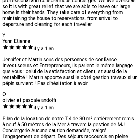
professional and conscientious concierges. We live overseas
so it is with great relief that we are able to leave our large
home in their hands. They take care of everything from
maintaining the house to reservations, from arrival to
departure and cleaning for each traveller.
Y
Yann Etienne
il y a 1 an
Jennifer et Martin sous des personnes de confiance.
Investisseurs et Entrepreneurs, ils parlent le même langage
que vous : celui de la satisfaction et client, et aussi de la
rentabilité ! Martin apporte aussi le côté gestion travaux si un
pépin survient ! Pas d'hésitation à avoir
O
olivier et pascale andolfi
il y a 1 an
Bilan de la location de notre T4 de 80 m² entièrement remis
à neuf à 50 mètres de la Mer à travers la gestion de MJ
Conciergerie Aucune caution demandée, malgré
l’engagement de départ. Des séjours raccourcis en pleine