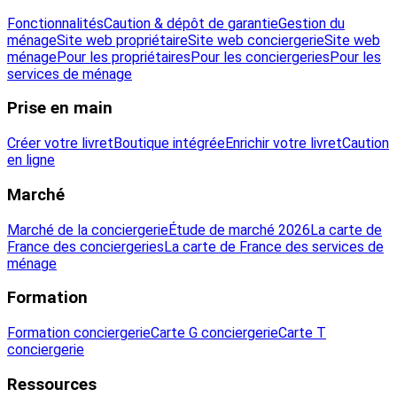
Fonctionnalités
Caution & dépôt de garantie
Gestion du
ménage
Site web propriétaire
Site web conciergerie
Site web
ménage
Pour les propriétaires
Pour les conciergeries
Pour les
services de ménage
Prise en main
Créer votre livret
Boutique intégrée
Enrichir votre livret
Caution
en ligne
Marché
Marché de la conciergerie
Étude de marché 2026
La carte de
France des conciergeries
La carte de France des services de
ménage
Formation
Formation conciergerie
Carte G conciergerie
Carte T
conciergerie
Ressources