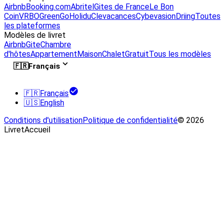
Airbnb
Booking.com
Abritel
Gites de France
Le Bon
Coin
VRBO
GreenGo
Holidu
Clevacances
Cybevasion
Driing
Toutes
les plateformes
Modèles de livret
Airbnb
Gite
Chambre
d'hôtes
Appartement
Maison
Chalet
Gratuit
Tous les modèles
🇫🇷
Français
🇫🇷
Français
🇺🇸
English
Conditions d'utilisation
Politique de confidentialité
© 2026
LivretAccueil