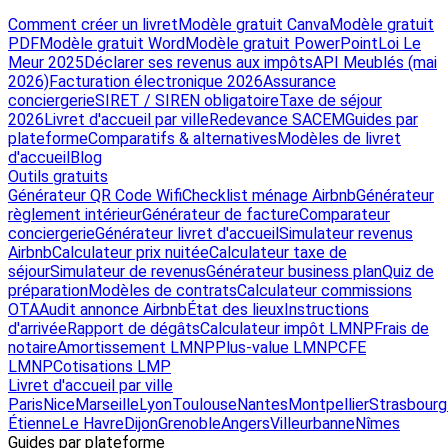
Comment créer un livret
Modèle gratuit Canva
Modèle gratuit
PDF
Modèle gratuit Word
Modèle gratuit PowerPoint
Loi Le
Meur 2025
Déclarer ses revenus aux impôts
API Meublés (mai
2026)
Facturation électronique 2026
Assurance
conciergerie
SIRET / SIREN obligatoire
Taxe de séjour
2026
Livret d'accueil par ville
Redevance SACEM
Guides par
plateforme
Comparatifs & alternatives
Modèles de livret
d'accueil
Blog
Outils gratuits
Générateur QR Code Wifi
Checklist ménage Airbnb
Générateur
règlement intérieur
Générateur de facture
Comparateur
conciergerie
Générateur livret d'accueil
Simulateur revenus
Airbnb
Calculateur prix nuitée
Calculateur taxe de
séjour
Simulateur de revenus
Générateur business plan
Quiz de
préparation
Modèles de contrats
Calculateur commissions
OTA
Audit annonce Airbnb
État des lieux
Instructions
d'arrivée
Rapport de dégâts
Calculateur impôt LMNP
Frais de
notaire
Amortissement LMNP
Plus-value LMNP
CFE
LMNP
Cotisations LMP
Livret d'accueil par ville
Paris
Nice
Marseille
Lyon
Toulouse
Nantes
Montpellier
Strasbourg
Étienne
Le Havre
Dijon
Grenoble
Angers
Villeurbanne
Nîmes
Guides par plateforme