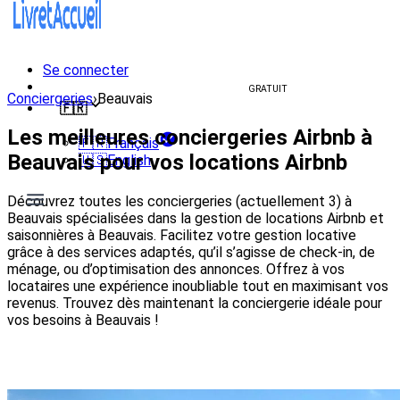
Se connecter
Créer un livret d'accueil
GRATUIT
Conciergeries
›
Beauvais
🇫🇷
Les meilleures conciergeries Airbnb à
🇫🇷
Français
Beauvais pour vos locations Airbnb
🇺🇸
English
Découvrez toutes les conciergeries (actuellement 3) à
Beauvais spécialisées dans la gestion de locations Airbnb et
saisonnières à Beauvais. Facilitez votre gestion locative
grâce à des services adaptés, qu’il s’agisse de check-in, de
ménage, ou d’optimisation des annonces. Offrez à vos
locataires une expérience inoubliable tout en maximisant vos
revenus. Trouvez dès maintenant la conciergerie idéale pour
vos besoins à Beauvais !
Voir les conciergeries