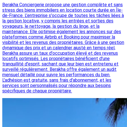
Berakha Conciergerie propose une gestion complète et sans
stress des biens immobiliers en location courte durée en Île-
de-France. L'entreprise s'occupe de toutes les tâches liées à
la gestion locative, y compris les entrées et sorties des
voyageurs, le nettoyage, la gestion du linge, et la
maintenance. Elle optimise également les annonces sur des
plateformes comme Airbnb et Booking pour maximiser la
visibilité et les revenus des propriétaires. Grâce à une gestion
dynamique des prix et un calendrier ajusté en temps réel,
Berakha assure un taux d'occupation élevé et des revenus
locatifs optimisés. Les propriétaires bénéficient d'une
tranquillité d'esprit, sachant que leur bien est entretenu et
surveillé régulièrement. Berakha offre également un audit
mensuel détaillé pour suivre les performances du bien.
L'adhésion est gratuite, sans frais d'abonnement, et les
services sont personnalisés pour répondre aux besoins
spécifiques de chaque propriétaire.