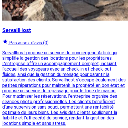
ServallHost
Pas assez d'avis
(0)
Servallhost propose un service de conciergerie Airbnb qui
simplifie la gestion des locations pour les propriétaires.
L'entreprise offre un accompagnement complet, incluant
l'accueil des voyageurs avec un check-in et check-out
fluides, ainsi que la gestion du ménage pour garantir la
satisfaction des clients. Servallhost s'occupe également des
petites réparations pour maintenir la propriété en bon état et
propose un service de repassage pour le linge de maison.
Pour maximiser les réservations, l'entreprise organise des
séances photo professionnelles. Les clients bénéficient
d'une supervision sans souci, permettant une rentabilité
optimale de leurs biens. Les avis des clients soulignent la
fiabilité et l'efficacité du service, rendant la gestion des
locations simple et sans stress.