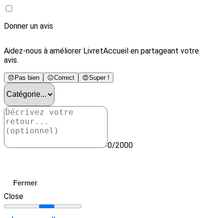
Donner un avis
Aidez-nous à améliorer LivretAccueil en partageant votre
avis.
😞
Pas bien
😐
Correct
😍
Super !
0/2000
Envoyer
Fermer
Close