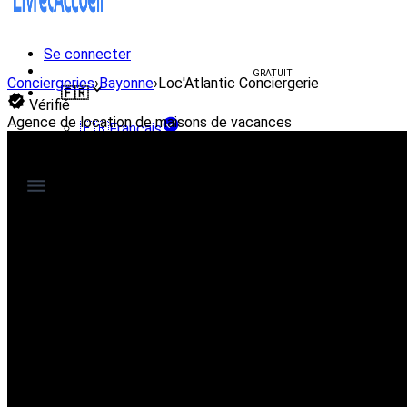
Se connecter
Créer un livret d'accueil
GRATUIT
Conciergeries
›
Bayonne
›
Loc'Atlantic Conciergerie
🇫🇷
Vérifié
Agence de location de maisons de vacances
🇫🇷
Français
🇺🇸
English