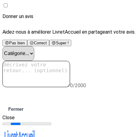
Donner un avis
Aidez-nous à améliorer LivretAccueil en partageant votre avis.
😞
Pas bien
😐
Correct
😍
Super !
0/2000
Envoyer
Fermer
Close