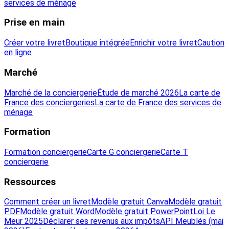
services de ménage
Prise en main
Créer votre livret
Boutique intégrée
Enrichir votre livret
Caution
en ligne
Marché
Marché de la conciergerie
Étude de marché 2026
La carte de
France des conciergeries
La carte de France des services de
ménage
Formation
Formation conciergerie
Carte G conciergerie
Carte T
conciergerie
Ressources
Comment créer un livret
Modèle gratuit Canva
Modèle gratuit
PDF
Modèle gratuit Word
Modèle gratuit PowerPoint
Loi Le
Meur 2025
Déclarer ses revenus aux impôts
API Meublés (mai