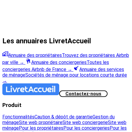
Les annuaires LivretAccueil
Annuaire des propriétaires
Trouvez des propriétaires Airbnb
par ville
→
Annuaire des conciergeries
Toutes les
conciergeries Airbnb de France
→
Annuaire des services
de ménage
Sociétés de ménage pour locations courte durée
→
Contactez-nous
Produit
Fonctionnalités
Caution & dépôt de garantie
Gestion du
ménage
Site web propriétaire
Site web conciergerie
Site web
ménage
Pour les propriétaires
Pour les conciergeries
Pour les