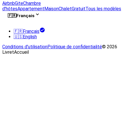
Airbnb
Gite
Chambre
d'hôtes
Appartement
Maison
Chalet
Gratuit
Tous les modèles
🇫🇷
Français
🇫🇷
Français
🇺🇸
English
Conditions d'utilisation
Politique de confidentialité
© 2026
LivretAccueil