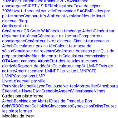
2026)
Facturation électronique 2026
Assurance
conciergerie
SIRET / SIREN obligatoire
Taxe de séjour
2026
Livret d'accueil par ville
Redevance SACEM
Guides par
plateforme
Comparatifs & alternatives
Modèles de livret
d'accueil
Blog
Outils gratuits
Générateur QR Code Wifi
Checklist ménage Airbnb
Générateur
règlement intérieur
Générateur de facture
Comparateur
conciergerie
Générateur livret d'accueil
Simulateur revenus
Airbnb
Calculateur prix nuitée
Calculateur taxe de
séjour
Simulateur de revenus
Générateur business plan
Quiz de
préparation
Modèles de contrats
Calculateur commissions
OTA
Audit annonce Airbnb
État des lieux
Instructions
d'arrivée
Rapport de dégâts
Calculateur impôt LMNP
Frais de
notaire
Amortissement LMNP
Plus-value LMNP
CFE
LMNP
Cotisations LMP
Livret d'accueil par ville
Paris
Nice
Marseille
Lyon
Toulouse
Nantes
Montpellier
Strasbourg
Étienne
Le Havre
Dijon
Grenoble
Angers
Villeurbanne
Nîmes
Guides par plateforme
Airbnb
Booking.com
Abritel
Gites de France
Le Bon
Coin
VRBO
GreenGo
Holidu
Clevacances
Cybevasion
Driing
Toutes
les plateformes
Modèles de livret