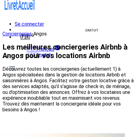
Se connecter
Créer un livret d'accueil
GRATUIT
Conciergeries
›
Angos
🇫🇷
Les meilleures conciergeries Airbnb à
🇫🇷
Français
Angos pour vos locations Airbnb
🇺🇸
English
Découvrez toutes les conciergeries (actuellement 1) à
Angos spécialisées dans la gestion de locations Airbnb et
saisonnières à Angos. Facilitez votre gestion locative grâce à
des services adaptés, qu’il s’agisse de check-in, de ménage,
ou d’optimisation des annonces. Offrez à vos locataires une
expérience inoubliable tout en maximisant vos revenus.
Trouvez dès maintenant la conciergerie idéale pour vos
besoins à Angos !
Voir les conciergeries