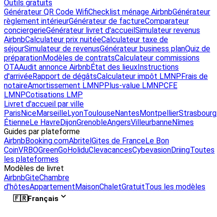
Outils gratuits
Générateur QR Code Wifi
Checklist ménage Airbnb
Générateur
règlement intérieur
Générateur de facture
Comparateur
conciergerie
Générateur livret d'accueil
Simulateur revenus
Airbnb
Calculateur prix nuitée
Calculateur taxe de
séjour
Simulateur de revenus
Générateur business plan
Quiz de
préparation
Modèles de contrats
Calculateur commissions
OTA
Audit annonce Airbnb
État des lieux
Instructions
d'arrivée
Rapport de dégâts
Calculateur impôt LMNP
Frais de
notaire
Amortissement LMNP
Plus-value LMNP
CFE
LMNP
Cotisations LMP
Livret d'accueil par ville
Paris
Nice
Marseille
Lyon
Toulouse
Nantes
Montpellier
Strasbourg
Étienne
Le Havre
Dijon
Grenoble
Angers
Villeurbanne
Nîmes
Guides par plateforme
Airbnb
Booking.com
Abritel
Gites de France
Le Bon
Coin
VRBO
GreenGo
Holidu
Clevacances
Cybevasion
Driing
Toutes
les plateformes
Modèles de livret
Airbnb
Gite
Chambre
d'hôtes
Appartement
Maison
Chalet
Gratuit
Tous les modèles
🇫🇷
Français