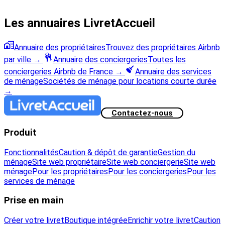
Les annuaires LivretAccueil
Annuaire des propriétaires
Trouvez des propriétaires Airbnb
par ville
→
Annuaire des conciergeries
Toutes les
conciergeries Airbnb de France
→
Annuaire des services
de ménage
Sociétés de ménage pour locations courte durée
→
Contactez-nous
Produit
Fonctionnalités
Caution & dépôt de garantie
Gestion du
ménage
Site web propriétaire
Site web conciergerie
Site web
ménage
Pour les propriétaires
Pour les conciergeries
Pour les
services de ménage
Prise en main
Créer votre livret
Boutique intégrée
Enrichir votre livret
Caution