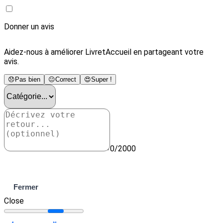
Donner un avis
Aidez-nous à améliorer LivretAccueil en partageant votre
avis.
😞
Pas bien
😐
Correct
😍
Super !
0/2000
Envoyer
Fermer
Close