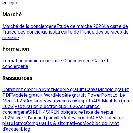
en ligne
Marché
Marché de la conciergerie
Étude de marché 2026
La carte de
France des conciergeries
La carte de France des services de
ménage
Formation
Formation conciergerie
Carte G conciergerie
Carte T
conciergerie
Ressources
Comment créer un livret
Modèle gratuit Canva
Modèle gratuit
PDF
Modèle gratuit Word
Modèle gratuit PowerPoint
Loi Le
Meur 2025
Déclarer ses revenus aux impôts
API Meublés (mai
2026)
Facturation électronique 2026
Assurance
conciergerie
SIRET / SIREN obligatoire
Taxe de séjour
2026
Livret d'accueil par ville
Redevance SACEM
Guides par
plateforme
Comparatifs & alternatives
Modèles de livret
d'accueil
Blog