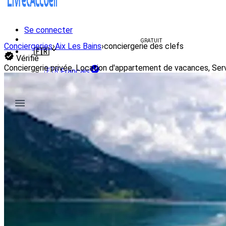
Se connecter
Créer un livret d'accueil
GRATUIT
Conciergeries
›
Aix Les Bains
›
conciergerie des clefs
🇫🇷
Vérifié
Conciergerie privée, Location d'appartement de vacances, Serv
🇫🇷
Français
🇺🇸
English