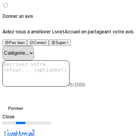
Donner un avis
Aidez-nous à améliorer LivretAccueil en partageant votre avis.
😞
Pas bien
😐
Correct
😍
Super !
0/2000
Envoyer
Fermer
Close