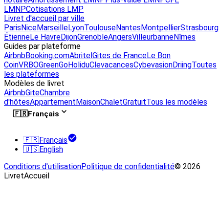
LMNP
Cotisations LMP
Livret d'accueil par ville
Paris
Nice
Marseille
Lyon
Toulouse
Nantes
Montpellier
Strasbourg
Étienne
Le Havre
Dijon
Grenoble
Angers
Villeurbanne
Nîmes
Guides par plateforme
Airbnb
Booking.com
Abritel
Gites de France
Le Bon
Coin
VRBO
GreenGo
Holidu
Clevacances
Cybevasion
Driing
Toutes
les plateformes
Modèles de livret
Airbnb
Gite
Chambre
d'hôtes
Appartement
Maison
Chalet
Gratuit
Tous les modèles
🇫🇷
Français
🇫🇷
Français
🇺🇸
English
Conditions d'utilisation
Politique de confidentialité
© 2026
LivretAccueil