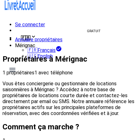
Se connecter
Créer un livret d'accueil
GRATUIT
🇫🇷
Annuaire propriétaires
Mérignac
🇫🇷
Français
🇺🇸
English
Propriétaires à Mérignac
1 propriétaires
1 avec téléphone
Vous êtes conciergerie ou gestionnaire de locations
saisonnières à Mérignac ? Accédez à notre base de
propriétaires de locations courte durée et contactez-les
directement par email ou SMS. Notre annuaire référence les
propriétaires actifs sur les principales plateformes de
réservation, avec des coordonnées vérifiées et à jour.
Comment ça marche ?