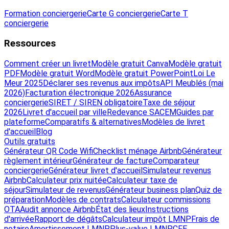
Formation conciergerie
Carte G conciergerie
Carte T
conciergerie
Ressources
Comment créer un livret
Modèle gratuit Canva
Modèle gratuit
PDF
Modèle gratuit Word
Modèle gratuit PowerPoint
Loi Le
Meur 2025
Déclarer ses revenus aux impôts
API Meublés (mai
2026)
Facturation électronique 2026
Assurance
conciergerie
SIRET / SIREN obligatoire
Taxe de séjour
2026
Livret d'accueil par ville
Redevance SACEM
Guides par
plateforme
Comparatifs & alternatives
Modèles de livret
d'accueil
Blog
Outils gratuits
Générateur QR Code Wifi
Checklist ménage Airbnb
Générateur
règlement intérieur
Générateur de facture
Comparateur
conciergerie
Générateur livret d'accueil
Simulateur revenus
Airbnb
Calculateur prix nuitée
Calculateur taxe de
séjour
Simulateur de revenus
Générateur business plan
Quiz de
préparation
Modèles de contrats
Calculateur commissions
OTA
Audit annonce Airbnb
État des lieux
Instructions
d'arrivée
Rapport de dégâts
Calculateur impôt LMNP
Frais de
notaire
Amortissement LMNP
Plus-value LMNP
CFE