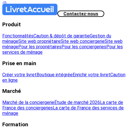
→
Contactez-nous
Produit
Fonctionnalités
Caution & dépôt de garantie
Gestion du
ménage
Site web propriétaire
Site web conciergerie
Site web
ménage
Pour les propriétaires
Pour les conciergeries
Pour les
services de ménage
Prise en main
Créer votre livret
Boutique intégrée
Enrichir votre livret
Caution
en ligne
Marché
Marché de la conciergerie
Étude de marché 2026
La carte de
France des conciergeries
La carte de France des services de
ménage
Formation