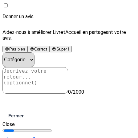
Donner un avis
Aidez-nous à améliorer LivretAccueil en partageant votre
avis.
😞
Pas bien
😐
Correct
😍
Super !
0/2000
Envoyer
Fermer
Close