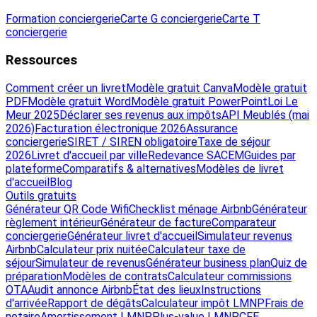
Formation conciergerie
Carte G conciergerie
Carte T
conciergerie
Ressources
Comment créer un livret
Modèle gratuit Canva
Modèle gratuit
PDF
Modèle gratuit Word
Modèle gratuit PowerPoint
Loi Le
Meur 2025
Déclarer ses revenus aux impôts
API Meublés (mai
2026)
Facturation électronique 2026
Assurance
conciergerie
SIRET / SIREN obligatoire
Taxe de séjour
2026
Livret d'accueil par ville
Redevance SACEM
Guides par
plateforme
Comparatifs & alternatives
Modèles de livret
d'accueil
Blog
Outils gratuits
Générateur QR Code Wifi
Checklist ménage Airbnb
Générateur
règlement intérieur
Générateur de facture
Comparateur
conciergerie
Générateur livret d'accueil
Simulateur revenus
Airbnb
Calculateur prix nuitée
Calculateur taxe de
séjour
Simulateur de revenus
Générateur business plan
Quiz de
préparation
Modèles de contrats
Calculateur commissions
OTA
Audit annonce Airbnb
État des lieux
Instructions
d'arrivée
Rapport de dégâts
Calculateur impôt LMNP
Frais de
notaire
Amortissement LMNP
Plus-value LMNP
CFE