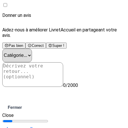
Donner un avis
Aidez-nous à améliorer LivretAccueil en partageant votre
avis.
😞
Pas bien
😐
Correct
😍
Super !
0/2000
Envoyer
Fermer
Close