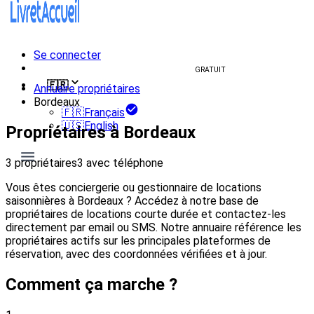
Se connecter
Créer un livret d'accueil
GRATUIT
🇫🇷
Annuaire propriétaires
Bordeaux
🇫🇷
Français
🇺🇸
English
Propriétaires à Bordeaux
3 propriétaires
3 avec téléphone
Vous êtes conciergerie ou gestionnaire de locations
saisonnières à Bordeaux ? Accédez à notre base de
propriétaires de locations courte durée et contactez-les
directement par email ou SMS. Notre annuaire référence les
propriétaires actifs sur les principales plateformes de
réservation, avec des coordonnées vérifiées et à jour.
Comment ça marche ?