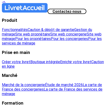
→
Contactez-nous
Produit
Fonctionnalités
Caution & dépôt de garantie
Gestion du
ménage
Site web propriétaire
Site web conciergerie
Site web
ménage
Pour les propriétaires
Pour les conciergeries
Pour les
services de ménage
Prise en main
Créer votre livret
Boutique intégrée
Enrichir votre livret
Caution
en ligne
Marché
Marché de la conciergerie
Étude de marché 2026
La carte de
France des conciergeries
La carte de France des services de
ménage
Formation