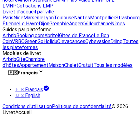
LMNP
Cotisations LMP
Livret d'accueil par ville
Paris
Nice
Marseille
Lyon
Toulouse
Nantes
Montpellier
Strasbourg
Étienne
Le Havre
Dijon
Grenoble
Angers
Villeurbanne
Nîmes
Guides par plateforme
Airbnb
Booking.com
Abritel
Gites de France
Le Bon
Coin
VRBO
GreenGo
Holidu
Clevacances
Cybevasion
Driing
Toutes
les plateformes
Modèles de livret
Airbnb
Gite
Chambre
d'hôtes
Appartement
Maison
Chalet
Gratuit
Tous les modèles
🇫🇷
Français
🇫🇷
Français
🇺🇸
English
Conditions d'utilisation
Politique de confidentialité
© 2026
LivretAccueil