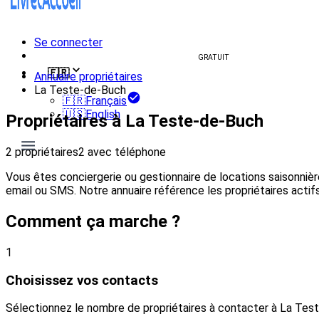
Se connecter
Créer un livret d'accueil
GRATUIT
🇫🇷
Annuaire propriétaires
La Teste-de-Buch
🇫🇷
Français
🇺🇸
English
Propriétaires à La Teste-de-Buch
2 propriétaires
2 avec téléphone
Vous êtes conciergerie ou gestionnaire de locations saisonni
email ou SMS. Notre annuaire référence les propriétaires actifs
Comment ça marche ?
1
Choisissez vos contacts
Sélectionnez le nombre de propriétaires à contacter à La Tes