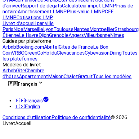
d'arrivée
Rapport de dégâts
Calculateur impôt LMNP
Frais de
notaire
Amortissement LMNP
Plus-value LMNP
CFE
LMNP
Cotisations LMP
Livret d'accueil par ville
Paris
Nice
Marseille
Lyon
Toulouse
Nantes
Montpellier
Strasbourg
Étienne
Le Havre
Dijon
Grenoble
Angers
Villeurbanne
Nîmes
Guides par plateforme
Airbnb
Booking.com
Abritel
Gites de France
Le Bon
Coin
VRBO
GreenGo
Holidu
Clevacances
Cybevasion
Driing
Toutes
les plateformes
Modèles de livret
Airbnb
Gite
Chambre
d'hôtes
Appartement
Maison
Chalet
Gratuit
Tous les modèles
🇫🇷
Français
🇫🇷
Français
🇺🇸
English
Conditions d'utilisation
Politique de confidentialité
© 2026
LivretAccueil