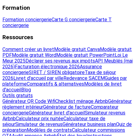
Formation
Formation conciergerie
Carte G conciergerie
Carte T
conciergerie
Ressources
Comment créer un livret
Modèle gratuit Canva
Modèle gratuit
PDF
Modèle gratuit Word
Modèle gratuit PowerPoint
Loi Le
Meur 2025
Déclarer ses revenus aux impôts
API Meublés (mai
2026)
Facturation électronique 2026
Assurance
conciergerie
SIRET / SIREN obligatoire
Taxe de séjour
2026
Livret d'accueil par ville
Redevance SACEM
Guides par
plateforme
Comparatifs & alternatives
Modèles de livret
d'accueil
Blog
Outils gratuits
Générateur QR Code Wifi
Checklist ménage Airbnb
Générateur
règlement intérieur
Générateur de facture
Comparateur
conciergerie
Générateur livret d'accueil
Simulateur revenus
Airbnb
Calculateur prix nuitée
Calculateur taxe de
séjour
Simulateur de revenus
Générateur business plan
Quiz de
préparation
Modèles de contrats
Calculateur commissions
OTA
Audit annonce Airbnb
État des lieux
Instructions