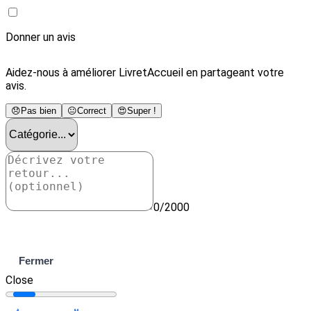
Donner un avis
Aidez-nous à améliorer LivretAccueil en partageant votre
avis.
😞
Pas bien
😐
Correct
😍
Super !
0/2000
Envoyer
Fermer
Close