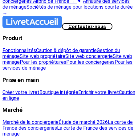
conciergeries Airbnb de France
→
Annuaire des services
de ménage
Sociétés de ménage pour locations courte durée
→
Contactez-nous
Produit
Fonctionnalités
Caution & dépôt de garantie
Gestion du
ménage
Site web propriétaire
Site web conciergerie
Site web
ménage
Pour les propriétaires
Pour les conciergeries
Pour les
services de ménage
Prise en main
Créer votre livret
Boutique intégrée
Enrichir votre livret
Caution
en ligne
Marché
Marché de la conciergerie
Étude de marché 2026
La carte de
France des conciergeries
La carte de France des services de
ménage