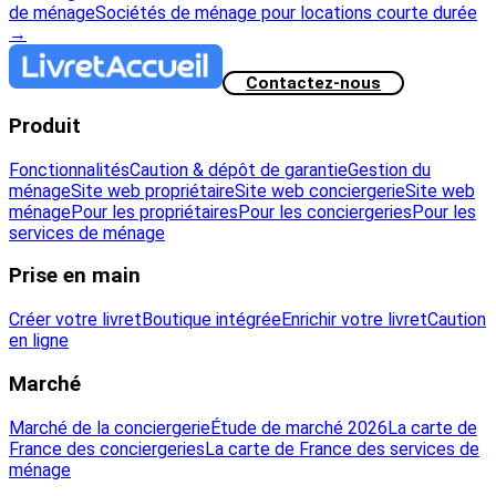
de ménage
Sociétés de ménage pour locations courte durée
→
Contactez-nous
Produit
Fonctionnalités
Caution & dépôt de garantie
Gestion du
ménage
Site web propriétaire
Site web conciergerie
Site web
ménage
Pour les propriétaires
Pour les conciergeries
Pour les
services de ménage
Prise en main
Créer votre livret
Boutique intégrée
Enrichir votre livret
Caution
en ligne
Marché
Marché de la conciergerie
Étude de marché 2026
La carte de
France des conciergeries
La carte de France des services de
ménage