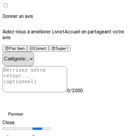
Donner un avis
Aidez-nous à améliorer LivretAccueil en partageant votre
avis.
😞
Pas bien
😐
Correct
😍
Super !
0/2000
Envoyer
Fermer
Close