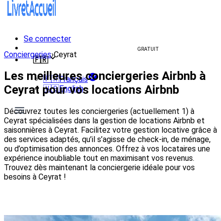
Se connecter
Créer un livret d'accueil
GRATUIT
Conciergeries
›
Ceyrat
🇫🇷
Les meilleures conciergeries Airbnb à
🇫🇷
Français
Ceyrat pour vos locations Airbnb
🇺🇸
English
Découvrez toutes les conciergeries (actuellement 1) à
Ceyrat spécialisées dans la gestion de locations Airbnb et
saisonnières à Ceyrat. Facilitez votre gestion locative grâce à
des services adaptés, qu’il s’agisse de check-in, de ménage,
ou d’optimisation des annonces. Offrez à vos locataires une
expérience inoubliable tout en maximisant vos revenus.
Trouvez dès maintenant la conciergerie idéale pour vos
besoins à Ceyrat !
Voir les conciergeries