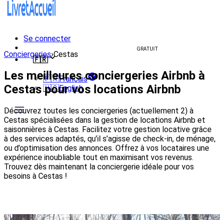
Se connecter
Créer un livret d'accueil
GRATUIT
Conciergeries
›
Cestas
🇫🇷
Les meilleures conciergeries Airbnb à
🇫🇷
Français
Cestas pour vos locations Airbnb
🇺🇸
English
Découvrez toutes les conciergeries (actuellement 2) à
Cestas spécialisées dans la gestion de locations Airbnb et
saisonnières à Cestas. Facilitez votre gestion locative grâce
à des services adaptés, qu’il s’agisse de check-in, de ménage,
ou d’optimisation des annonces. Offrez à vos locataires une
expérience inoubliable tout en maximisant vos revenus.
Trouvez dès maintenant la conciergerie idéale pour vos
besoins à Cestas !
Voir les conciergeries