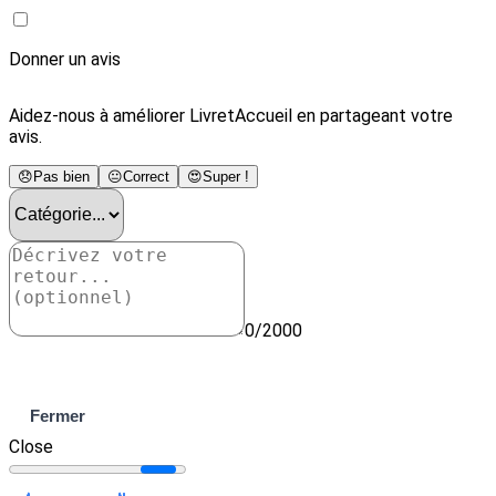
Donner un avis
Aidez-nous à améliorer LivretAccueil en partageant votre
avis.
😞
Pas bien
😐
Correct
😍
Super !
0/2000
Envoyer
Fermer
Close