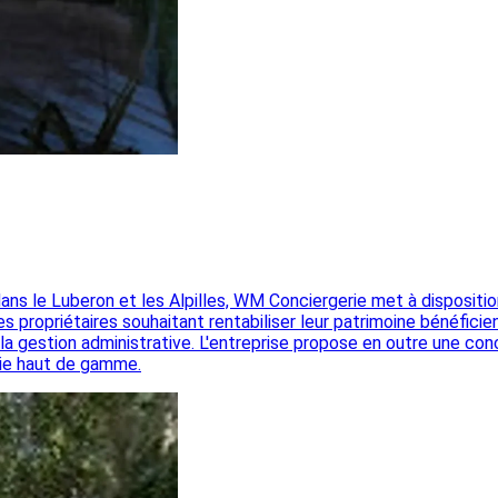
 dans le Luberon et les Alpilles, WM Conciergerie met à disposi
ropriétaires souhaitant rentabiliser leur patrimoine bénéficient
a gestion administrative. L'entreprise propose en outre une conci
rie haut de gamme.