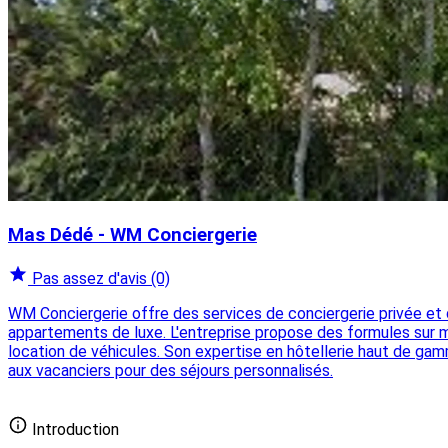
Mas Dédé - WM Conciergerie
Pas assez d'avis
(0)
WM Conciergerie offre des services de conciergerie privée et 
appartements de luxe. L'entreprise propose des formules sur mes
location de véhicules. Son expertise en hôtellerie haut de ga
aux vacanciers pour des séjours personnalisés.
Ajouter votre conciergerie gratuitement
Introduction