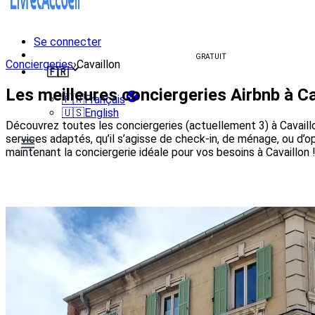
Se connecter
Créer un livret d'accueil
GRATUIT
Conciergeries
›
Cavaillon
🇫🇷
Les meilleures conciergeries Airbnb à Ca
🇫🇷
Français
🇺🇸
English
Découvrez toutes les conciergeries (actuellement 3) à Cavaillon
services adaptés, qu’il s’agisse de check-in, de ménage, ou d’
maintenant la conciergerie idéale pour vos besoins à Cavaillon 
Voir les conciergeries