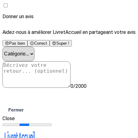
Donner un avis
Aidez-nous à améliorer LivretAccueil en partageant votre avis.
😞
Pas bien
😐
Correct
😍
Super !
0/2000
Envoyer
Fermer
Close