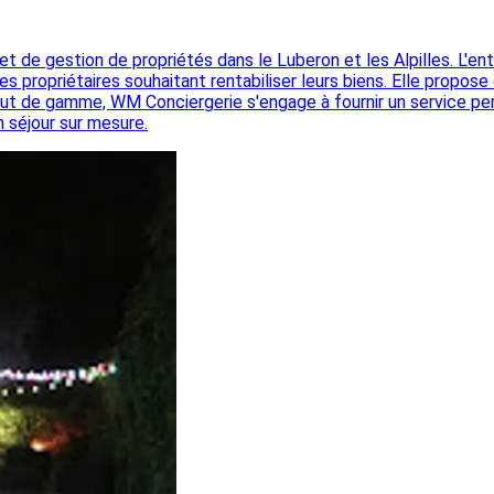
 de gestion de propriétés dans le Luberon et les Alpilles. L'en
s propriétaires souhaitant rentabiliser leurs biens. Elle propos
haut de gamme, WM Conciergerie s'engage à fournir un service pers
n séjour sur mesure.