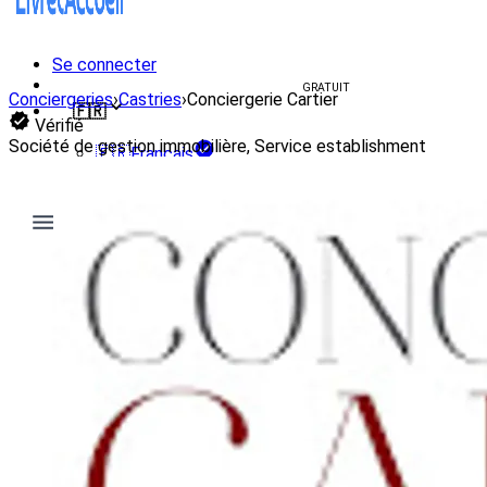
Se connecter
Créer un livret d'accueil
GRATUIT
Conciergeries
›
Castries
›
Conciergerie Cartier
🇫🇷
Vérifié
Société de gestion immobilière, Service establishment
🇫🇷
Français
🇺🇸
English