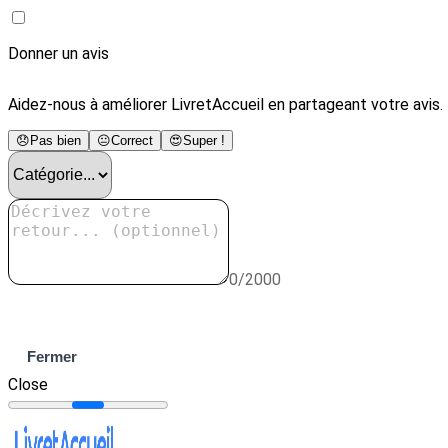
Donner un avis
Aidez-nous à améliorer LivretAccueil en partageant votre avis.
😞
Pas bien
😐
Correct
😍
Super !
0/2000
Envoyer
Fermer
Close