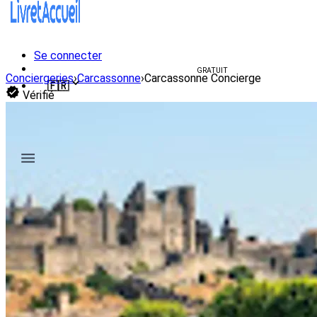
Se connecter
Créer un livret d'accueil
GRATUIT
Conciergeries
›
Carcassonne
›
Carcassonne Concierge
🇫🇷
Vérifié
🇫🇷
Français
🇺🇸
English