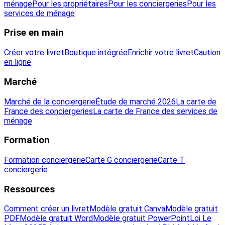
ménage
Pour les propriétaires
Pour les conciergeries
Pour les
services de ménage
Prise en main
Créer votre livret
Boutique intégrée
Enrichir votre livret
Caution
en ligne
Marché
Marché de la conciergerie
Étude de marché 2026
La carte de
France des conciergeries
La carte de France des services de
ménage
Formation
Formation conciergerie
Carte G conciergerie
Carte T
conciergerie
Ressources
Comment créer un livret
Modèle gratuit Canva
Modèle gratuit
PDF
Modèle gratuit Word
Modèle gratuit PowerPoint
Loi Le