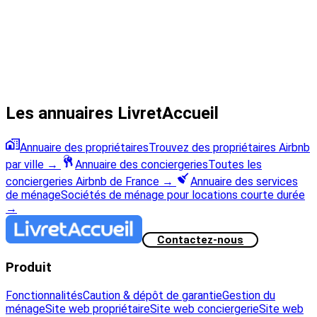
Les annuaires LivretAccueil
Annuaire des propriétaires
Trouvez des propriétaires Airbnb
par ville
→
Annuaire des conciergeries
Toutes les
conciergeries Airbnb de France
→
Annuaire des services
de ménage
Sociétés de ménage pour locations courte durée
→
Contactez-nous
Produit
Fonctionnalités
Caution & dépôt de garantie
Gestion du
ménage
Site web propriétaire
Site web conciergerie
Site web