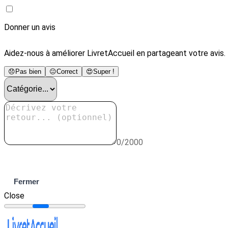
Donner un avis
Aidez-nous à améliorer LivretAccueil en partageant votre avis.
😞
Pas bien
😐
Correct
😍
Super !
0/2000
Envoyer
Fermer
Close