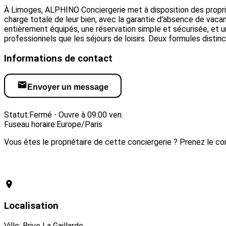
À Limoges, ALPHINO Conciergerie met à disposition des proprié
charge totale de leur bien, avec la garantie d'absence de vaca
entièrement équipés, une réservation simple et sécurisée, et u
professionnels que les séjours de loisirs. Deux formules dist
Informations de contact
Envoyer un message
Visiter le site web
Statut:
Fermé ⋅ Ouvre à 09:00 ven.
Fuseau horaire:
Europe/Paris
Vous êtes le propriétaire de cette conciergerie ? Prenez le con
Revendiquer cette conciergerie
Localisation
Ville: Brive La Gaillarde