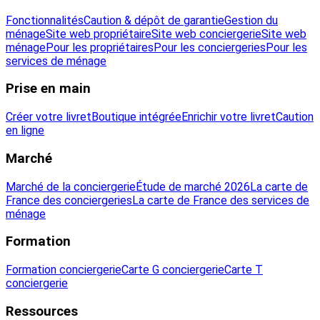
Fonctionnalités
Caution & dépôt de garantie
Gestion du
ménage
Site web propriétaire
Site web conciergerie
Site web
ménage
Pour les propriétaires
Pour les conciergeries
Pour les
services de ménage
Prise en main
Créer votre livret
Boutique intégrée
Enrichir votre livret
Caution
en ligne
Marché
Marché de la conciergerie
Étude de marché 2026
La carte de
France des conciergeries
La carte de France des services de
ménage
Formation
Formation conciergerie
Carte G conciergerie
Carte T
conciergerie
Ressources