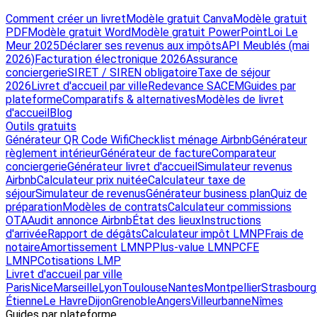
Comment créer un livret
Modèle gratuit Canva
Modèle gratuit
PDF
Modèle gratuit Word
Modèle gratuit PowerPoint
Loi Le
Meur 2025
Déclarer ses revenus aux impôts
API Meublés (mai
2026)
Facturation électronique 2026
Assurance
conciergerie
SIRET / SIREN obligatoire
Taxe de séjour
2026
Livret d'accueil par ville
Redevance SACEM
Guides par
plateforme
Comparatifs & alternatives
Modèles de livret
d'accueil
Blog
Outils gratuits
Générateur QR Code Wifi
Checklist ménage Airbnb
Générateur
règlement intérieur
Générateur de facture
Comparateur
conciergerie
Générateur livret d'accueil
Simulateur revenus
Airbnb
Calculateur prix nuitée
Calculateur taxe de
séjour
Simulateur de revenus
Générateur business plan
Quiz de
préparation
Modèles de contrats
Calculateur commissions
OTA
Audit annonce Airbnb
État des lieux
Instructions
d'arrivée
Rapport de dégâts
Calculateur impôt LMNP
Frais de
notaire
Amortissement LMNP
Plus-value LMNP
CFE
LMNP
Cotisations LMP
Livret d'accueil par ville
Paris
Nice
Marseille
Lyon
Toulouse
Nantes
Montpellier
Strasbourg
Étienne
Le Havre
Dijon
Grenoble
Angers
Villeurbanne
Nîmes
Guides par plateforme