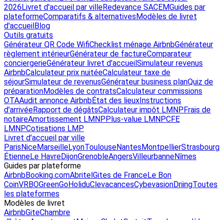
2026
Livret d'accueil par ville
Redevance SACEM
Guides par
plateforme
Comparatifs & alternatives
Modèles de livret
d'accueil
Blog
Outils gratuits
Générateur QR Code Wifi
Checklist ménage Airbnb
Générateur
règlement intérieur
Générateur de facture
Comparateur
conciergerie
Générateur livret d'accueil
Simulateur revenus
Airbnb
Calculateur prix nuitée
Calculateur taxe de
séjour
Simulateur de revenus
Générateur business plan
Quiz de
préparation
Modèles de contrats
Calculateur commissions
OTA
Audit annonce Airbnb
État des lieux
Instructions
d'arrivée
Rapport de dégâts
Calculateur impôt LMNP
Frais de
notaire
Amortissement LMNP
Plus-value LMNP
CFE
LMNP
Cotisations LMP
Livret d'accueil par ville
Paris
Nice
Marseille
Lyon
Toulouse
Nantes
Montpellier
Strasbourg
Étienne
Le Havre
Dijon
Grenoble
Angers
Villeurbanne
Nîmes
Guides par plateforme
Airbnb
Booking.com
Abritel
Gites de France
Le Bon
Coin
VRBO
GreenGo
Holidu
Clevacances
Cybevasion
Driing
Toutes
les plateformes
Modèles de livret
Airbnb
Gite
Chambre