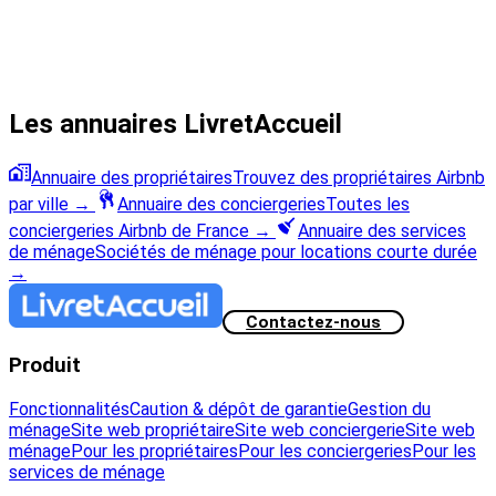
Les annuaires LivretAccueil
Annuaire des propriétaires
Trouvez des propriétaires Airbnb
par ville
→
Annuaire des conciergeries
Toutes les
conciergeries Airbnb de France
→
Annuaire des services
de ménage
Sociétés de ménage pour locations courte durée
→
Contactez-nous
Produit
Fonctionnalités
Caution & dépôt de garantie
Gestion du
ménage
Site web propriétaire
Site web conciergerie
Site web
ménage
Pour les propriétaires
Pour les conciergeries
Pour les
services de ménage