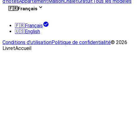
d'hôtes
Appartement
Maison
Chalet
Gratuit
Tous les modèles
🇫🇷
Français
🇫🇷
Français
🇺🇸
English
Conditions d'utilisation
Politique de confidentialité
© 2026
LivretAccueil