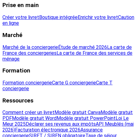
Prise en main
Créer votre livret
Boutique intégrée
Enrichir votre livret
Caution
en ligne
Marché
Marché de la conciergerie
Étude de marché 2026
La carte de
France des conciergeries
La carte de France des services de
ménage
Formation
Formation conciergerie
Carte G conciergerie
Carte T
conciergerie
Ressources
Comment créer un livret
Modèle gratuit Canva
Modèle gratuit
PDF
Modèle gratuit Word
Modèle gratuit PowerPoint
Loi Le
Meur 2025
Déclarer ses revenus aux impôts
API Meublés (mai
2026)
Facturation électronique 2026
Assurance
conciergerie
SIRET / SIREN obligatoire
Taxe de séjour