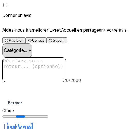
Donner un avis
Aidez-nous à améliorer LivretAccueil en partageant votre avis.
😞
Pas bien
😐
Correct
😍
Super !
0/2000
Envoyer
Fermer
Close