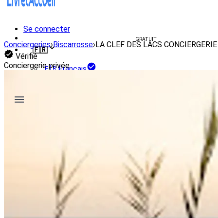
Se connecter
Créer un livret d'accueil
GRATUIT
Conciergeries
›
Biscarrosse
›
LA CLEF DES LACS CONCIERGERIE
🇫🇷
Vérifié
Conciergerie privée
🇫🇷
Français
🇺🇸
English