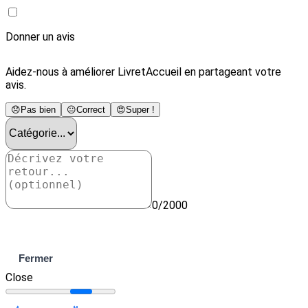
Donner un avis
Aidez-nous à améliorer LivretAccueil en partageant votre
avis.
😞
Pas bien
😐
Correct
😍
Super !
0/2000
Envoyer
Fermer
Close