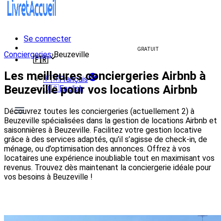
Se connecter
Créer un livret d'accueil
GRATUIT
Conciergeries
›
Beuzeville
🇫🇷
Les meilleures conciergeries Airbnb à
🇫🇷
Français
Beuzeville pour vos locations Airbnb
🇺🇸
English
Découvrez toutes les conciergeries (actuellement 2) à
Beuzeville spécialisées dans la gestion de locations Airbnb et
saisonnières à Beuzeville. Facilitez votre gestion locative
grâce à des services adaptés, qu’il s’agisse de check-in, de
ménage, ou d’optimisation des annonces. Offrez à vos
locataires une expérience inoubliable tout en maximisant vos
revenus. Trouvez dès maintenant la conciergerie idéale pour
vos besoins à Beuzeville !
Voir les conciergeries