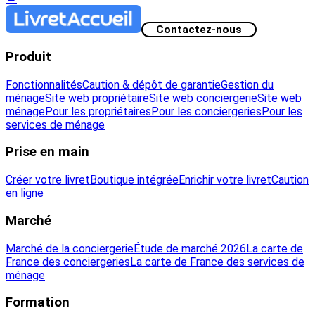
Contactez-nous
Produit
Fonctionnalités
Caution & dépôt de garantie
Gestion du
ménage
Site web propriétaire
Site web conciergerie
Site web
ménage
Pour les propriétaires
Pour les conciergeries
Pour les
services de ménage
Prise en main
Créer votre livret
Boutique intégrée
Enrichir votre livret
Caution
en ligne
Marché
Marché de la conciergerie
Étude de marché 2026
La carte de
France des conciergeries
La carte de France des services de
ménage
Formation