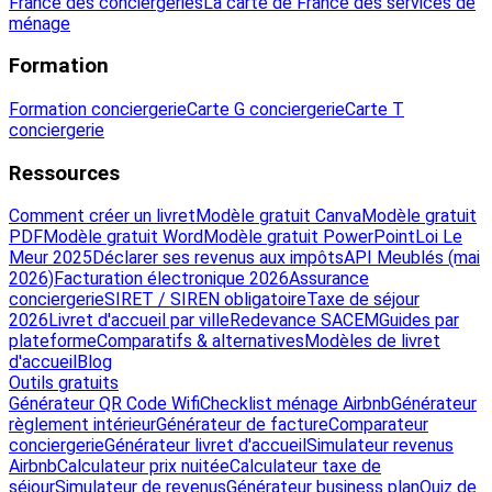
France des conciergeries
La carte de France des services de
ménage
Formation
Formation conciergerie
Carte G conciergerie
Carte T
conciergerie
Ressources
Comment créer un livret
Modèle gratuit Canva
Modèle gratuit
PDF
Modèle gratuit Word
Modèle gratuit PowerPoint
Loi Le
Meur 2025
Déclarer ses revenus aux impôts
API Meublés (mai
2026)
Facturation électronique 2026
Assurance
conciergerie
SIRET / SIREN obligatoire
Taxe de séjour
2026
Livret d'accueil par ville
Redevance SACEM
Guides par
plateforme
Comparatifs & alternatives
Modèles de livret
d'accueil
Blog
Outils gratuits
Générateur QR Code Wifi
Checklist ménage Airbnb
Générateur
règlement intérieur
Générateur de facture
Comparateur
conciergerie
Générateur livret d'accueil
Simulateur revenus
Airbnb
Calculateur prix nuitée
Calculateur taxe de
séjour
Simulateur de revenus
Générateur business plan
Quiz de