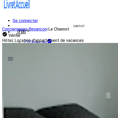
Se connecter
Créer un livret d'accueil
GRATUIT
Conciergeries
›
Besancon
›
Le Chasnot
🇫🇷
Vérifié
Hôtel, Location d'appartement de vacances
🇫🇷
Français
🇺🇸
English