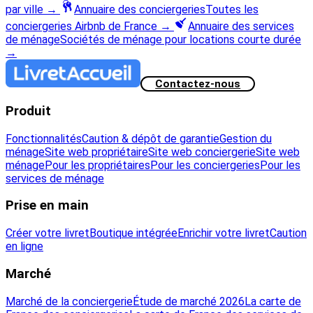
par ville
→
Annuaire des conciergeries
Toutes les
conciergeries Airbnb de France
→
Annuaire des services
de ménage
Sociétés de ménage pour locations courte durée
→
Contactez-nous
Produit
Fonctionnalités
Caution & dépôt de garantie
Gestion du
ménage
Site web propriétaire
Site web conciergerie
Site web
ménage
Pour les propriétaires
Pour les conciergeries
Pour les
services de ménage
Prise en main
Créer votre livret
Boutique intégrée
Enrichir votre livret
Caution
en ligne
Marché
Marché de la conciergerie
Étude de marché 2026
La carte de