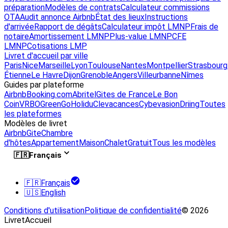
préparation
Modèles de contrats
Calculateur commissions
OTA
Audit annonce Airbnb
État des lieux
Instructions
d'arrivée
Rapport de dégâts
Calculateur impôt LMNP
Frais de
notaire
Amortissement LMNP
Plus-value LMNP
CFE
LMNP
Cotisations LMP
Livret d'accueil par ville
Paris
Nice
Marseille
Lyon
Toulouse
Nantes
Montpellier
Strasbourg
Étienne
Le Havre
Dijon
Grenoble
Angers
Villeurbanne
Nîmes
Guides par plateforme
Airbnb
Booking.com
Abritel
Gites de France
Le Bon
Coin
VRBO
GreenGo
Holidu
Clevacances
Cybevasion
Driing
Toutes
les plateformes
Modèles de livret
Airbnb
Gite
Chambre
d'hôtes
Appartement
Maison
Chalet
Gratuit
Tous les modèles
🇫🇷
Français
🇫🇷
Français
🇺🇸
English
Conditions d'utilisation
Politique de confidentialité
© 2026
LivretAccueil