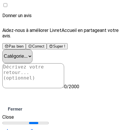
Donner un avis
Aidez-nous à améliorer LivretAccueil en partageant votre
avis.
😞
Pas bien
😐
Correct
😍
Super !
0/2000
Envoyer
Fermer
Close