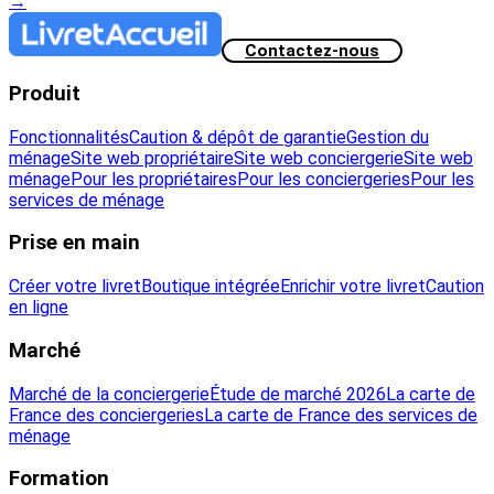
→
Contactez-nous
Produit
Fonctionnalités
Caution & dépôt de garantie
Gestion du
ménage
Site web propriétaire
Site web conciergerie
Site web
ménage
Pour les propriétaires
Pour les conciergeries
Pour les
services de ménage
Prise en main
Créer votre livret
Boutique intégrée
Enrichir votre livret
Caution
en ligne
Marché
Marché de la conciergerie
Étude de marché 2026
La carte de
France des conciergeries
La carte de France des services de
ménage
Formation