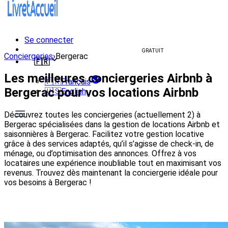
Se connecter
Créer un livret d'accueil
GRATUIT
Conciergeries
›
Bergerac
🇫🇷
Les meilleures conciergeries Airbnb à
🇫🇷
Français
Bergerac pour vos locations Airbnb
🇺🇸
English
Découvrez toutes les conciergeries (actuellement 2) à
Bergerac spécialisées dans la gestion de locations Airbnb et
saisonnières à Bergerac. Facilitez votre gestion locative
grâce à des services adaptés, qu’il s’agisse de check-in, de
ménage, ou d’optimisation des annonces. Offrez à vos
locataires une expérience inoubliable tout en maximisant vos
revenus. Trouvez dès maintenant la conciergerie idéale pour
vos besoins à Bergerac !
Voir les conciergeries