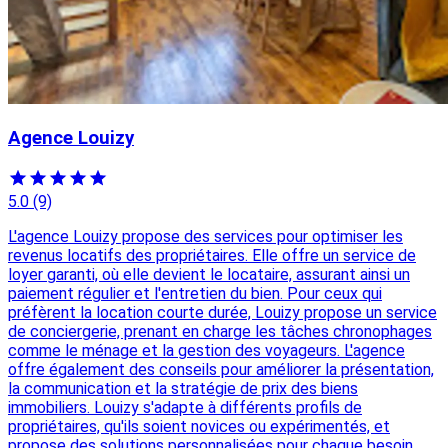
Agence Louizy
5.0
(9)
L'agence Louizy propose des services pour optimiser les
revenus locatifs des propriétaires. Elle offre un service de
loyer garanti, où elle devient le locataire, assurant ainsi un
paiement régulier et l'entretien du bien. Pour ceux qui
préfèrent la location courte durée, Louizy propose un service
de conciergerie, prenant en charge les tâches chronophages
comme le ménage et la gestion des voyageurs. L'agence
offre également des conseils pour améliorer la présentation,
la communication et la stratégie de prix des biens
immobiliers. Louizy s'adapte à différents profils de
propriétaires, qu'ils soient novices ou expérimentés, et
propose des solutions personnalisées pour chaque besoin.