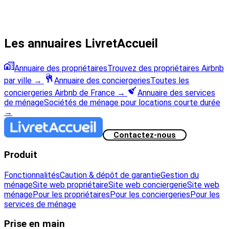
Les annuaires LivretAccueil
Annuaire des propriétaires
Trouvez des propriétaires Airbnb
par ville
→
Annuaire des conciergeries
Toutes les
conciergeries Airbnb de France
→
Annuaire des services
de ménage
Sociétés de ménage pour locations courte durée
→
Contactez-nous
Produit
Fonctionnalités
Caution & dépôt de garantie
Gestion du
ménage
Site web propriétaire
Site web conciergerie
Site web
ménage
Pour les propriétaires
Pour les conciergeries
Pour les
services de ménage
Prise en main