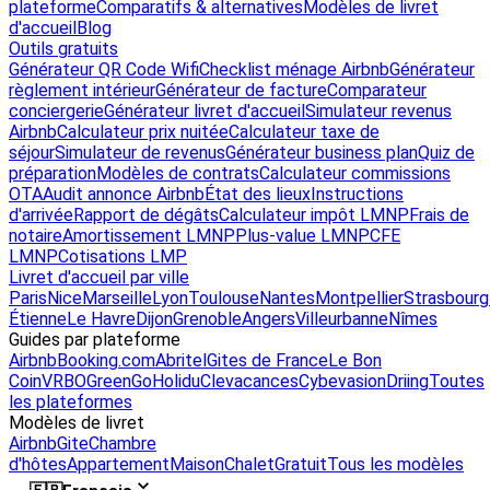
plateforme
Comparatifs & alternatives
Modèles de livret
d'accueil
Blog
Outils gratuits
Générateur QR Code Wifi
Checklist ménage Airbnb
Générateur
règlement intérieur
Générateur de facture
Comparateur
conciergerie
Générateur livret d'accueil
Simulateur revenus
Airbnb
Calculateur prix nuitée
Calculateur taxe de
séjour
Simulateur de revenus
Générateur business plan
Quiz de
préparation
Modèles de contrats
Calculateur commissions
OTA
Audit annonce Airbnb
État des lieux
Instructions
d'arrivée
Rapport de dégâts
Calculateur impôt LMNP
Frais de
notaire
Amortissement LMNP
Plus-value LMNP
CFE
LMNP
Cotisations LMP
Livret d'accueil par ville
Paris
Nice
Marseille
Lyon
Toulouse
Nantes
Montpellier
Strasbourg
Étienne
Le Havre
Dijon
Grenoble
Angers
Villeurbanne
Nîmes
Guides par plateforme
Airbnb
Booking.com
Abritel
Gites de France
Le Bon
Coin
VRBO
GreenGo
Holidu
Clevacances
Cybevasion
Driing
Toutes
les plateformes
Modèles de livret
Airbnb
Gite
Chambre
d'hôtes
Appartement
Maison
Chalet
Gratuit
Tous les modèles