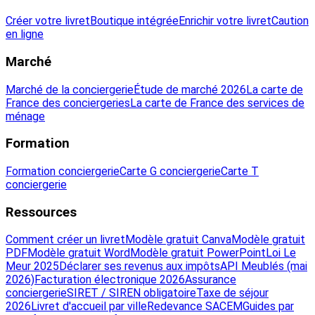
Créer votre livret
Boutique intégrée
Enrichir votre livret
Caution
en ligne
Marché
Marché de la conciergerie
Étude de marché 2026
La carte de
France des conciergeries
La carte de France des services de
ménage
Formation
Formation conciergerie
Carte G conciergerie
Carte T
conciergerie
Ressources
Comment créer un livret
Modèle gratuit Canva
Modèle gratuit
PDF
Modèle gratuit Word
Modèle gratuit PowerPoint
Loi Le
Meur 2025
Déclarer ses revenus aux impôts
API Meublés (mai
2026)
Facturation électronique 2026
Assurance
conciergerie
SIRET / SIREN obligatoire
Taxe de séjour
2026
Livret d'accueil par ville
Redevance SACEM
Guides par