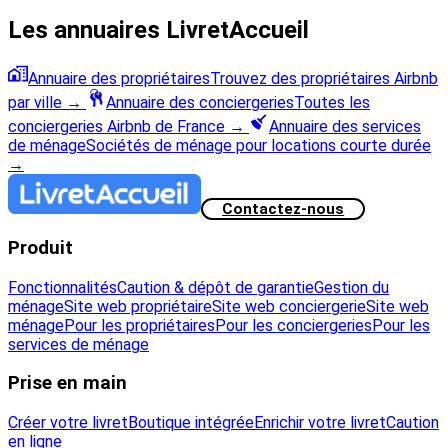
Les annuaires LivretAccueil
Annuaire des propriétaires
Trouvez des propriétaires Airbnb
par ville
→
Annuaire des conciergeries
Toutes les
conciergeries Airbnb de France
→
Annuaire des services
de ménage
Sociétés de ménage pour locations courte durée
→
Contactez-nous
Produit
Fonctionnalités
Caution & dépôt de garantie
Gestion du
ménage
Site web propriétaire
Site web conciergerie
Site web
ménage
Pour les propriétaires
Pour les conciergeries
Pour les
services de ménage
Prise en main
Créer votre livret
Boutique intégrée
Enrichir votre livret
Caution
en ligne