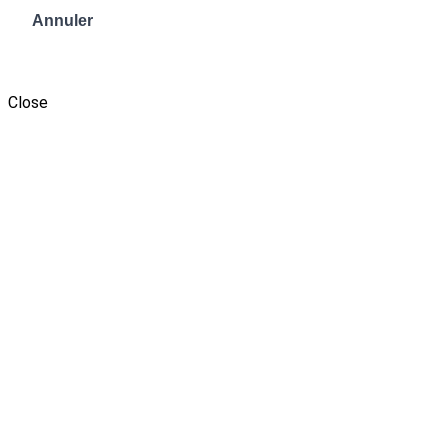
Annuler
Envoyer le message
Close